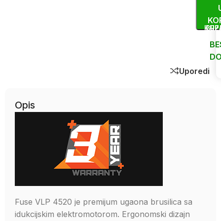
KO
KUP
BRZ
BE
DO
Uporedi
Opis
Fuse VLP 4520 je premijum ugaona brusilica sa
idukcijskim elektromotorom. Ergonomski dizajn