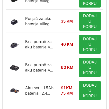
baterije Villag...
KORPU
DODAJ
Punjač za aku
35
KM
U
baterije Villag...
KORPU
DODAJ
Brzi punjač za
40
KM
U
aku baterije V...
KORPU
DODAJ
Brzi punjač za
60
KM
U
aku baterije V...
KORPU
DODAJ
Aku set - 1.5Ah
91
KM
U
baterija i 2.4...
75
KM
KORPU