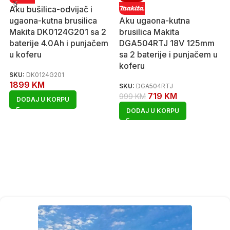
Aku bušilica-odvijač i
ugaona-kutna brusilica
Aku ugaona-kutna
Makita DK0124G201 sa 2
brusilica Makita
baterije 4.0Ah i punjačem
DGA504RTJ 18V 125mm
u koferu
sa 2 baterije i punjačem u
koferu
SKU:
DK0124G201
1899
KM
SKU:
DGA504RTJ
719
KM
999
KM
DODAJ U KORPU
DODAJ U KORPU