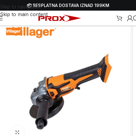
📦 BESPLATNA DOSTAVA IZNAD 199KM
Skip to navigation
Skip to main content
Webshop
/
Alati
/
Brusilice
/
Aku brusilice
/
Aku ugaone - kutne brusilice
Uvećaj sliku