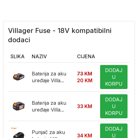
Villager Fuse - 18V kompatibilni
dodaci
SLIKA
NAZIV
CIJENA
DODAJ
Baterija za aku
73
KM
U
uređaje Villa...
20
KM
KORPU
DODAJ
Baterija za aku
33
KM
U
uređaje Villa...
KORPU
DODAJ
Punjač za aku
34
KM
U