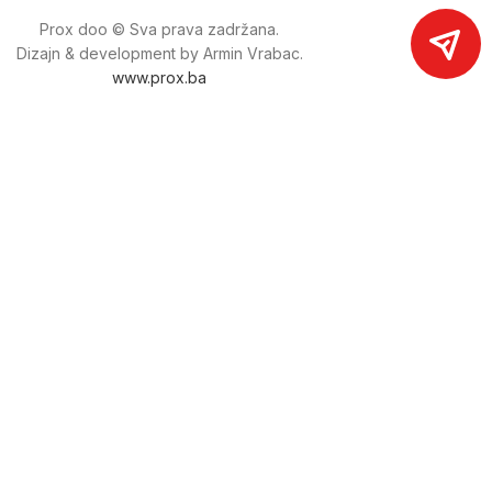
Prox doo © Sva prava zadržana.
Dizajn & development by Armin Vrabac.
www.prox.ba
Pratite nas na društvenim mrežama
proxdoo
Najveća trgovina mašina i alata u
Bosni i Hercegovini.
Tri prodajne lokacije alata i mašina u Sarajevu.
Više od 800 kategorija alata i mašina u kojima ćete pronaći
sve sortirano i raspoređeno, sa preko 22 000 artikala u
ponudi. Zastupamo i nudimo više od 230 brendova !