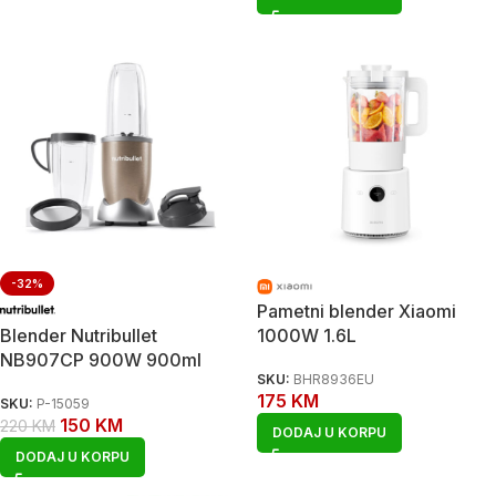
-32%
Pametni blender Xiaomi
Blender Nutribullet
1000W 1.6L
NB907CP 900W 900ml
SKU:
BHR8936EU
175
KM
SKU:
P-15059
150
KM
220
KM
DODAJ U KORPU
DODAJ U KORPU