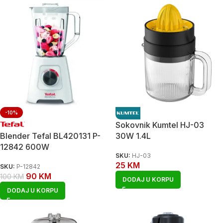
-10%
Sokovnik Kumtel HJ-03
Blender Tefal BL420131 P-
30W 1.4L
12842 600W
SKU:
HJ-03
25
KM
SKU:
P-12842
90
KM
100
KM
DODAJ U KORPU
DODAJ U KORPU