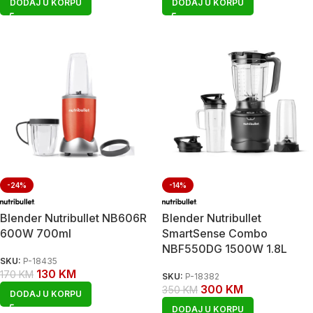
DODAJ U KORPU
DODAJ U KORPU
-24%
-14%
Blender Nutribullet NB606R
Blender Nutribullet
600W 700ml
SmartSense Combo
NBF550DG 1500W 1.8L
SKU:
P-18435
130
KM
170
KM
SKU:
P-18382
300
KM
350
KM
DODAJ U KORPU
DODAJ U KORPU