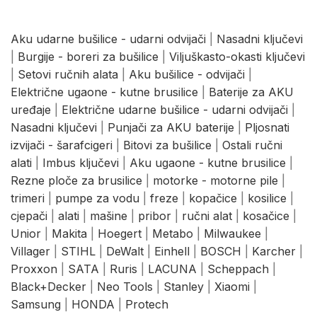
Aku udarne bušilice - udarni odvijači
|
Nasadni ključevi
|
Burgije - boreri za bušilice
|
Viljuškasto-okasti ključevi
|
Setovi ručnih alata
|
Aku bušilice - odvijači
|
Električne ugaone - kutne brusilice
|
Baterije za AKU
uređaje
|
Električne udarne bušilice - udarni odvijači
|
Nasadni ključevi
|
Punjači za AKU baterije
|
Pljosnati
izvijači - šarafcigeri
|
Bitovi za bušilice
|
Ostali ručni
alati
|
Imbus ključevi
|
Aku ugaone - kutne brusilice
|
Rezne ploče za brusilice
|
motorke - motorne pile
|
trimeri
|
pumpe za vodu
|
freze
|
kopačice
|
kosilice
|
cjepači
|
alati
|
mašine
|
pribor
|
ručni alat
|
kosačice
|
Unior
|
Makita
|
Hoegert
|
Metabo
|
Milwaukee
|
Villager
|
STIHL
|
DeWalt
|
Einhell
|
BOSCH
|
Karcher
|
Proxxon
|
SATA
|
Ruris
|
LACUNA
|
Scheppach
|
Black+Decker
|
Neo Tools
|
Stanley
|
Xiaomi
|
Samsung
|
HONDA
|
Protech