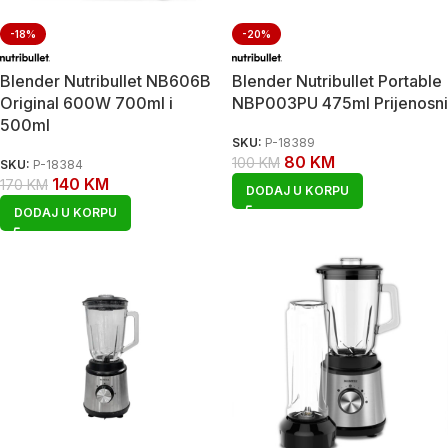
-18%
-20%
Blender Nutribullet NB606B
Blender Nutribullet Portable
Original 600W 700ml i
NBP003PU 475ml Prijenosni
500ml
SKU:
P-18389
80
KM
100
KM
SKU:
P-18384
140
KM
170
KM
DODAJ U KORPU
DODAJ U KORPU