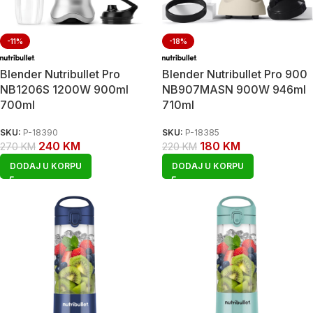
-11%
-18%
Blender Nutribullet Pro
Blender Nutribullet Pro 900
NB1206S 1200W 900ml
NB907MASN 900W 946ml
700ml
710ml
SKU:
P-18390
SKU:
P-18385
240
KM
180
KM
270
KM
220
KM
DODAJ U KORPU
DODAJ U KORPU