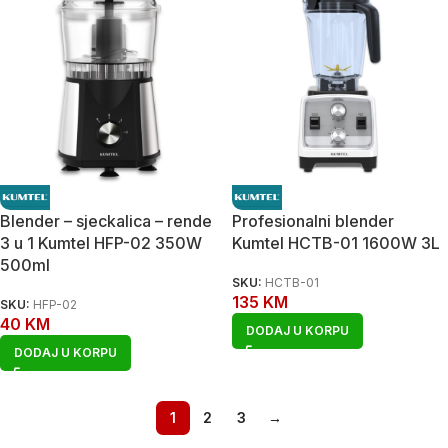
Blender – sjeckalica – rende
Profesionalni blender
3 u 1 Kumtel HFP-02 350W
Kumtel HCTB-01 1600W 3L
500ml
SKU:
HCTB-01
135
KM
SKU:
HFP-02
40
KM
DODAJ U KORPU
DODAJ U KORPU
1
2
3
→