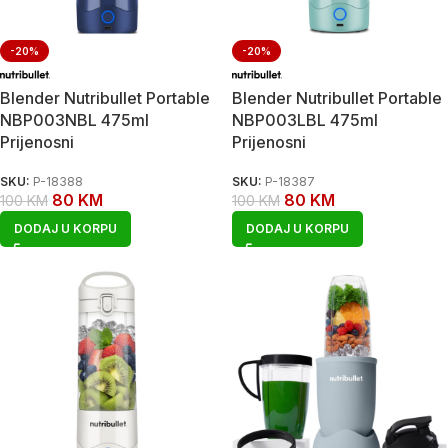
-20%
-20%
Blender Nutribullet Portable
Blender Nutribullet Portable
NBP003NBL 475ml
NBP003LBL 475ml
Prijenosni
Prijenosni
SKU:
P-18388
SKU:
P-18387
80
KM
80
KM
100
KM
100
KM
DODAJ U KORPU
DODAJ U KORPU