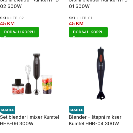
02 600W
01 600W
SKU:
HTB-02
SKU:
HTB-01
45
KM
45
KM
DODAJ U KORPU
DODAJ U KORPU
Set blender i mixer Kumtel
Blender – štapni mikser
HHB-06 300W
Kumtel HHB-04 300W