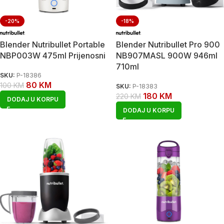
-20%
-18%
Blender Nutribullet Portable
Blender Nutribullet Pro 900
NBP003W 475ml Prijenosni
NB907MASL 900W 946ml
710ml
SKU:
P-18386
80
KM
100
KM
SKU:
P-18383
180
KM
220
KM
DODAJ U KORPU
DODAJ U KORPU