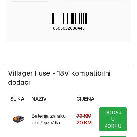
8605032636443
Villager Fuse - 18V kompatibilni
dodaci
SLIKA
NAZIV
CIJENA
DODAJ
Baterija za aku
73
KM
U
uređaje Villa...
20
KM
KORPU