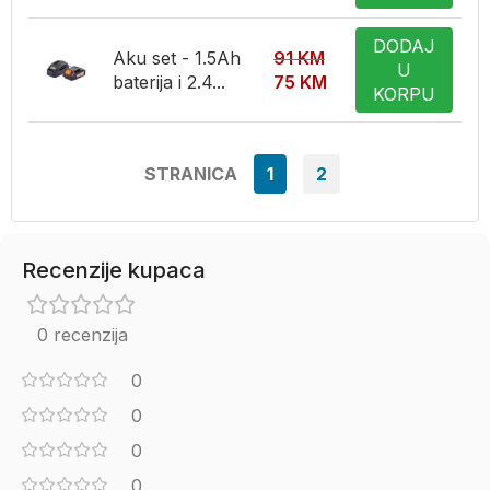
DODAJ
Aku set - 1.5Ah
91
KM
U
baterija i 2.4...
75
KM
KORPU
STRANICA
1
2
Recenzije kupaca
0 recenzija
0
0
0
0