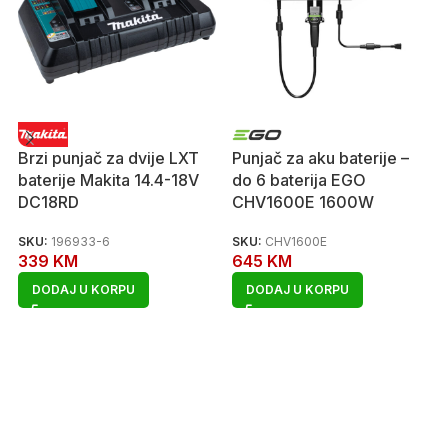
Brzi punjač za dvije LXT
Punjač za aku baterije –
baterije Makita 14.4-18V
do 6 baterija EGO
DC18RD
CHV1600E 1600W
SKU:
196933-6
SKU:
CHV1600E
339
KM
645
KM
DODAJ U KORPU
DODAJ U KORPU