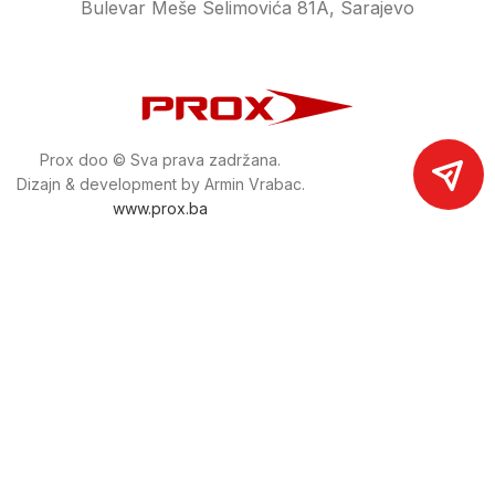
Bulevar Meše Selimovića 81A, Sarajevo
Prox doo © Sva prava zadržana.
Dizajn & development by Armin Vrabac.
www.prox.ba
Pratite nas na društvenim mrežama
proxdoo
Najveća trgovina mašina i alata u
Bosni i Hercegovini.