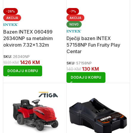
-26%
-7%
AKCIJA
AKCIJA
NOVO
Bazen INTEX 060499
26340NP sa metalnim
Dječiji bazen INTEX
okvirom 7.32×1.32m
57158NP Fun Fruity Play
Centar
SKU:
26340NP
1426
KM
1931
KM
SKU:
57158NP
130
KM
140
KM
DODAJ U KORPU
DODAJ U KORPU