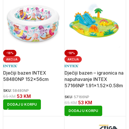
-18%
-18%
AKCIJA
AKCIJA
Dječiji bazen INTEX
Dječiji bazen – igraonica na
58480NP 152x56cm
napuhavanje INTEX
57166NP 1.91×1.52×0.58m
SKU:
58480NP
53
KM
65
KM
SKU:
57166NP
53
KM
65
KM
DODAJ U KORPU
DODAJ U KORPU