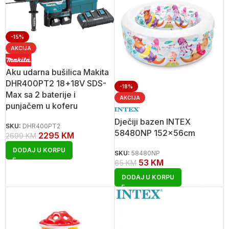
-15%
AKCIJA
Aku udarna bušilica Makita
DHR400PT2 18+18V SDS-
-18%
Max sa 2 baterije i
AKCIJA
punjačem u koferu
Dječiji bazen INTEX
SKU:
DHR400PT2
58480NP 152x56cm
2295
KM
2699
KM
DODAJ U KORPU
SKU:
58480NP
53
KM
65
KM
DODAJ U KORPU