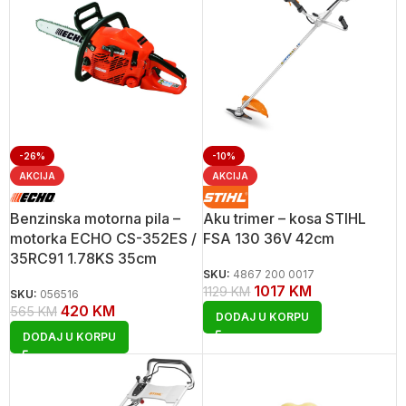
-26%
-10%
AKCIJA
AKCIJA
Benzinska motorna pila –
Aku trimer – kosa STIHL
motorka ECHO CS-352ES /
FSA 130 36V 42cm
35RC91 1.78KS 35cm
SKU:
4867 200 0017
1017
KM
1129
KM
SKU:
056516
420
KM
565
KM
DODAJ U KORPU
DODAJ U KORPU