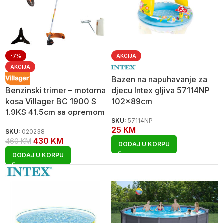
-7%
AKCIJA
AKCIJA
Bazen na napuhavanje za
Benzinski trimer – motorna
djecu Intex gljiva 57114NP
kosa Villager BC 1900 S
102x89cm
1.9KS 41.5cm sa opremom
SKU:
57114NP
25
KM
SKU:
020238
430
KM
460
KM
DODAJ U KORPU
DODAJ U KORPU