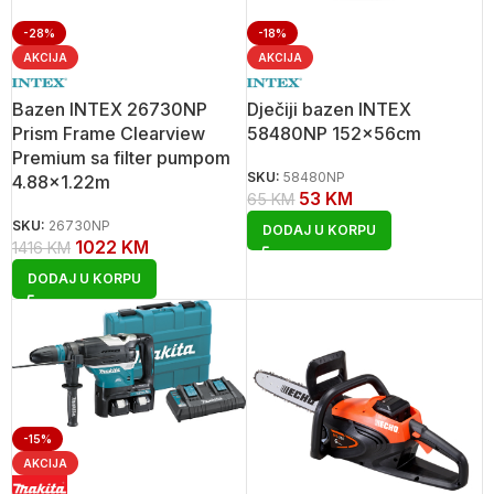
-28%
-18%
AKCIJA
AKCIJA
Bazen INTEX 26730NP
Dječiji bazen INTEX
Prism Frame Clearview
58480NP 152x56cm
Premium sa filter pumpom
SKU:
58480NP
4.88×1.22m
53
KM
65
KM
SKU:
26730NP
DODAJ U KORPU
1022
KM
1416
KM
DODAJ U KORPU
-15%
AKCIJA