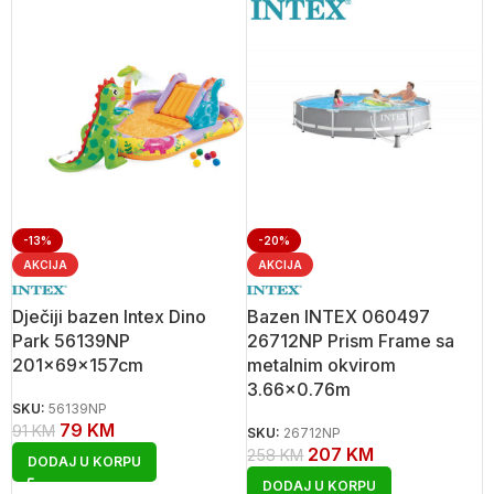
-13%
-20%
AKCIJA
AKCIJA
Dječiji bazen Intex Dino
Bazen INTEX 060497
Park 56139NP
26712NP Prism Frame sa
201x69x157cm
metalnim okvirom
3.66×0.76m
SKU:
56139NP
79
KM
91
KM
SKU:
26712NP
207
KM
258
KM
DODAJ U KORPU
DODAJ U KORPU