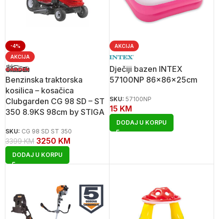
-4%
AKCIJA
AKCIJA
Dječiji bazen INTEX
Benzinska traktorska
57100NP 86x86x25cm
kosilica – kosačica
SKU:
57100NP
Clubgarden CG 98 SD – ST
15
KM
350 8.9KS 98cm by STIGA
DODAJ U KORPU
SKU:
CG 98 SD ST 350
3250
KM
3399
KM
DODAJ U KORPU