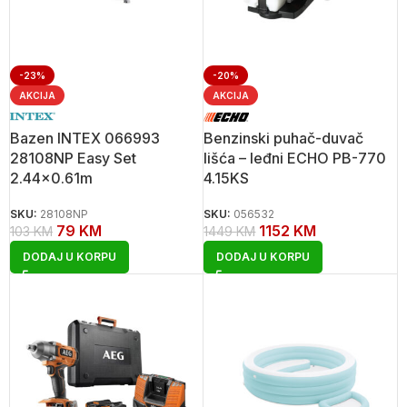
-23%
-20%
AKCIJA
AKCIJA
Bazen INTEX 066993
Benzinski puhač-duvač
28108NP Easy Set
lišća – leđni ECHO PB-770
2.44×0.61m
4.15KS
SKU:
28108NP
SKU:
056532
79
KM
1152
KM
103
KM
1449
KM
DODAJ U KORPU
DODAJ U KORPU