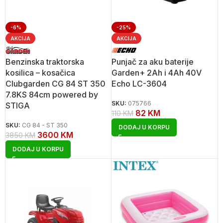
-6%
-25%
AKCIJA
AKCIJA
Benzinska traktorska
Punjač za aku baterije
kosilica – kosačica
Garden+ 2Ah i 4Ah 40V
Clubgarden CG 84 ST 350
Echo LC-3604
7.8KS 84cm powered by
SKU:
075766
STIGA
82
KM
110
KM
SKU:
CG 84 - ST 350
DODAJ U KORPU
3600
KM
3850
KM
DODAJ U KORPU