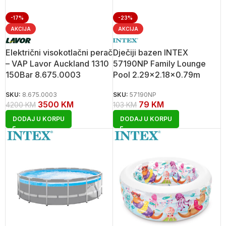
-17%
-23%
AKCIJA
AKCIJA
Električni visokotlačni perač
Dječiji bazen INTEX
– VAP Lavor Auckland 1310
57190NP Family Lounge
150Bar 8.675.0003
Pool 2.29×2.18×0.79m
SKU:
8.675.0003
SKU:
57190NP
3500
KM
79
KM
4200
KM
103
KM
DODAJ U KORPU
DODAJ U KORPU