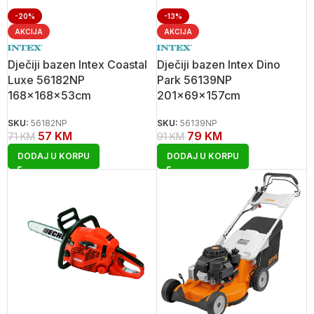
-20%
-13%
AKCIJA
AKCIJA
Dječiji bazen Intex Coastal
Dječiji bazen Intex Dino
Luxe 56182NP
Park 56139NP
168x168x53cm
201x69x157cm
SKU:
56182NP
SKU:
56139NP
57
KM
79
KM
71
KM
91
KM
DODAJ U KORPU
DODAJ U KORPU