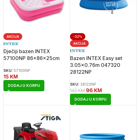
AKCIJA
-32%
AKCIJA
Dječiji bazen INTEX
57100NP 86x86x25cm
Bazen INTEX Easy set
3.05×0.76m 047320
SKU:
57100NP
28122NP
15
KM
SKU:
28122NP
DODAJ U KORPU
96
KM
142
KM
DODAJ U KORPU