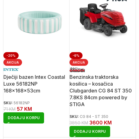
-20%
-6%
AKCIJA
AKCIJA
Dječiji bazen Intex Coastal
Benzinska traktorska
Luxe 56182NP
kosilica – kosačica
168x168x53cm
Clubgarden CG 84 ST 350
7.8KS 84cm powered by
SKU:
56182NP
STIGA
57
KM
71
KM
SKU:
CG 84 - ST 350
DODAJ U KORPU
3600
KM
3850
KM
DODAJ U KORPU