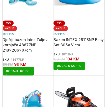
-15%
-24%
AKCIJA
AKCIJA
Dječiji bazen Intex Zaljev
Bazen INTEX 28118NP Easy
kornjača 48677NP
Set 305x61cm
218x206x97cm
SKU:
28118NP
104
KM
136
KM
SKU:
48677NP
99
KM
116
KM
DODAJ U KORPU
DODAJ U KORPU