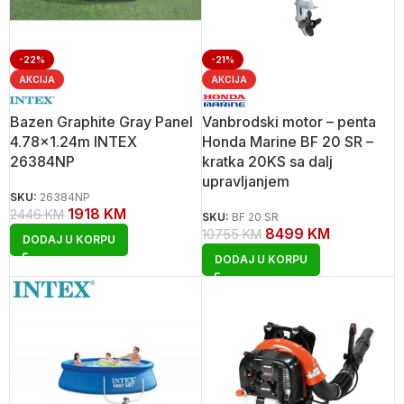
-22%
-21%
AKCIJA
AKCIJA
Bazen Graphite Gray Panel
Vanbrodski motor – penta
4.78×1.24m INTEX
Honda Marine BF 20 SR –
26384NP
kratka 20KS sa dalj
upravljanjem
SKU:
26384NP
1918
KM
2446
KM
SKU:
BF 20 SR
8499
KM
10755
KM
DODAJ U KORPU
DODAJ U KORPU