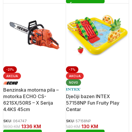
-21%
-7%
AKCIJA
AKCIJA
NOVO
Benzinska motorna pila –
motorka ECHO CS-
Dječiji bazen INTEX
621SX/50RS – X Serija
57158NP Fun Fruity Play
4.4KS 45cm
Centar
SKU:
064747
SKU:
57158NP
1336
KM
130
KM
1690
KM
140
KM