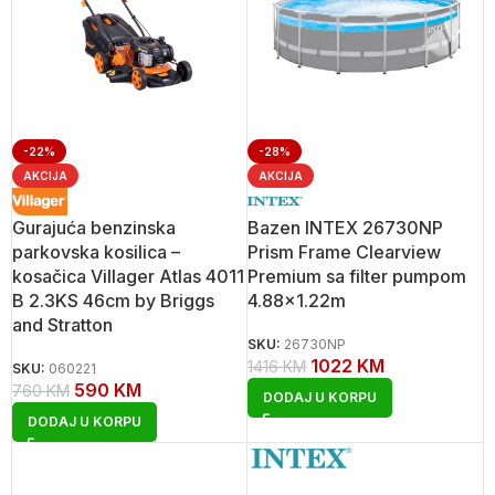
-22%
-28%
AKCIJA
AKCIJA
Gurajuća benzinska
Bazen INTEX 26730NP
parkovska kosilica –
Prism Frame Clearview
kosačica Villager Atlas 4011
Premium sa filter pumpom
B 2.3KS 46cm by Briggs
4.88×1.22m
and Stratton
SKU:
26730NP
1022
KM
1416
KM
SKU:
060221
590
KM
760
KM
DODAJ U KORPU
DODAJ U KORPU