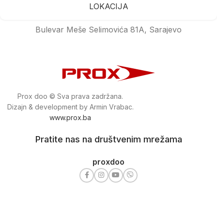
LOKACIJA
Bulevar Meše Selimovića 81A, Sarajevo
Prox doo © Sva prava zadržana.
Dizajn & development by Armin Vrabac.
www.prox.ba
Pratite nas na društvenim mrežama
proxdoo
Najveća trgovina mašina i alata u