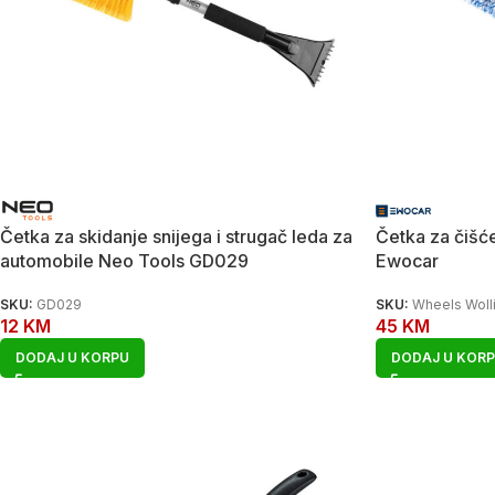
Četka za skidanje snijega i strugač leda za
Četka za čišće
automobile Neo Tools GD029
Ewocar
SKU:
GD029
SKU:
Wheels Woll
12
KM
45
KM
DODAJ U KORPU
DODAJ U KOR