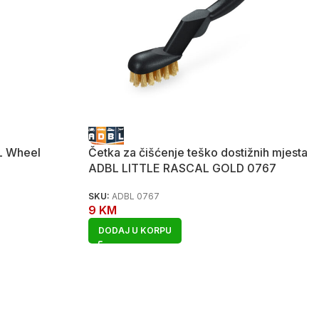
BL Wheel
Četka za čišćenje teško dostižnih mjesta
ADBL LITTLE RASCAL GOLD 0767
SKU:
ADBL 0767
9
KM
DODAJ U KORPU