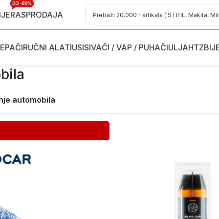
DO -80%
IJE
RASPRODAJA
EPAČI
RUČNI ALATI
USISIVAČI / VAP / PUHAČI
ULJA
HTZ
BIJ
bila
enje automobila