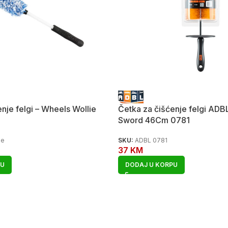
nje felgi – Wheels Wollie
Četka za čišćenje felgi AD
Sword 46Cm 0781
ie
SKU:
ADBL 0781
37
KM
PU
DODAJ U KORPU