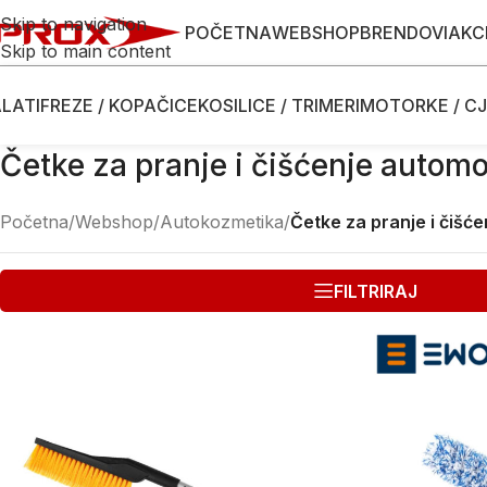
Skip to navigation
POČETNA
WEBSHOP
BRENDOVI
AKC
Skip to main content
LATI
FREZE / KOPAČICE
KOSILICE / TRIMERI
MOTORKE / CJ
Četke za pranje i čišćenje automo
Početna
/
Webshop
/
Autokozmetika
/
Četke za pranje i čišć
FILTRIRAJ