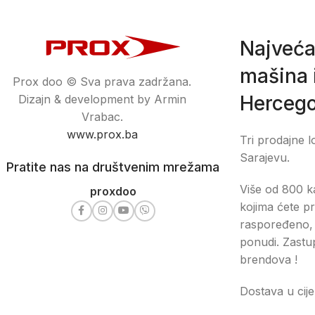
Najveća
mašina i
Prox doo © Sva prava zadržana.
Hercego
Dizajn & development by Armin
Vrabac.
www.prox.ba
Tri prodajne l
Sarajevu.
Pratite nas na društvenim mrežama
Više od 800 ka
proxdoo
kojima ćete pr
raspoređeno, 
ponudi. Zastu
brendova !
Dostava u cije