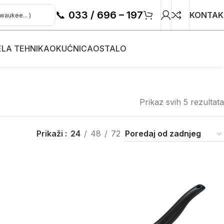
📞
033 / 696 – 197
KONTAK
ELA TEHNIKA
OKUĆNICA
OSTALO
Prikaz svih 5 rezultata
Prikaži
24
48
72