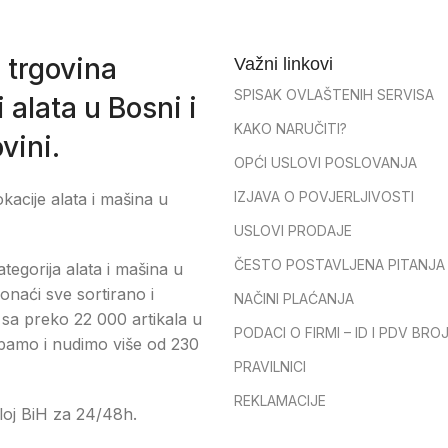
 trgovina
Važni linkovi
SPISAK OVLAŠTENIH SERVISA
 alata u Bosni i
KAKO NARUČITI?
vini.
OPĆI USLOVI POSLOVANJA
IZJAVA O POVJERLJIVOSTI
okacije alata i mašina u
USLOVI PRODAJE
ČESTO POSTAVLJENA PITANJA
tegorija alata i mašina u
onaći sve sortirano i
NAČINI PLAĆANJA
sa preko 22 000 artikala u
PODACI O FIRMI – ID I PDV BRO
pamo i nudimo više od 230
PRAVILNICI
REKLAMACIJE
loj BiH za 24/48h.