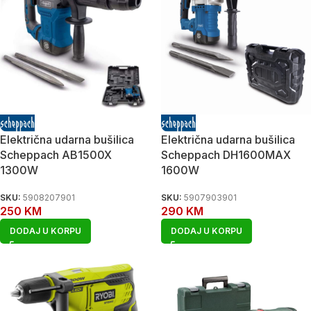
Električna udarna bušilica
Električna udarna bušilica
Scheppach AB1500X
Scheppach DH1600MAX
1300W
1600W
SKU:
5908207901
SKU:
5907903901
250
KM
290
KM
DODAJ U KORPU
DODAJ U KORPU