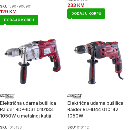
233
KM
SKU:
5907906901
129
KM
DODAJ U KORPU
DODAJ U KORPU
Električna udarna bušilica
Električna udarna bušilica
Raider RDP-ID31 010133
Raider RD-ID44 010142
1050W u metalnoj kutiji
1050W
SKU:
010133
SKU:
010142