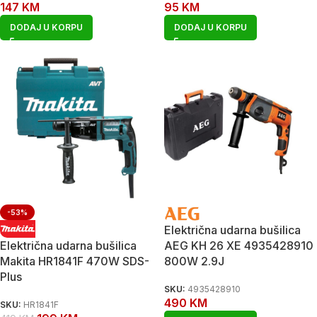
147
KM
95
KM
DODAJ U KORPU
DODAJ U KORPU
-53%
Električna udarna bušilica
Električna udarna bušilica
AEG KH 26 XE 4935428910
Makita HR1841F 470W SDS-
800W 2.9J
Plus
SKU:
4935428910
490
KM
SKU:
HR1841F