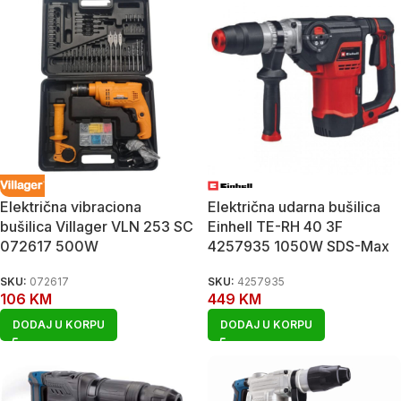
Električna vibraciona
Električna udarna bušilica
bušilica Villager VLN 253 SC
Einhell TE-RH 40 3F
072617 500W
4257935 1050W SDS-Max
SKU:
072617
SKU:
4257935
106
KM
449
KM
DODAJ U KORPU
DODAJ U KORPU