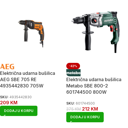
-43%
Električna udarna bušilica
AEG SBE 705 RE
Električna udarna bušilica
4935442830 705W
Metabo SBE 800-2
601744500 800W
SKU:
4935442830
209
KM
SKU:
601744500
212
KM
375
KM
DODAJ U KORPU
DODAJ U KORPU