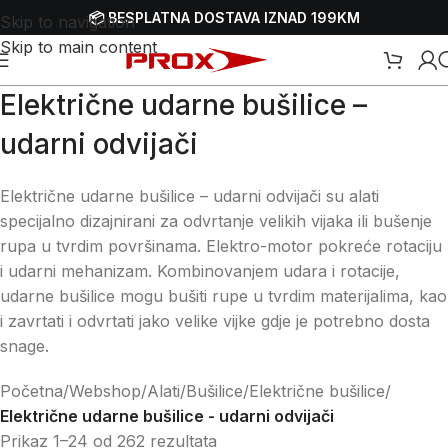
📦 BESPLATNA DOSTAVA IZNAD 199KM
Skip to navigation
Skip to main content
Električne udarne bušilice –
udarni odvijači
Električne udarne bušilice – udarni odvijači su alati
specijalno dizajnirani za odvrtanje velikih vijaka ili bušenje
rupa u tvrdim površinama. Elektro-motor pokreće rotaciju
i udarni mehanizam. Kombinovanjem udara i rotacije,
udarne bušilice mogu bušiti rupe u tvrdim materijalima, kao
i zavrtati i odvrtati jako velike vijke gdje je potrebno dosta
snage.
Početna
/
Webshop
/
Alati
/
Bušilice
/
Električne bušilice
/
Električne udarne bušilice - udarni odvijači
Prikaz 1–24 od 262 rezultata