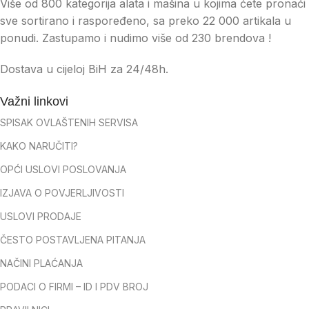
Više od 800 kategorija alata i mašina u kojima ćete pronaći
sve sortirano i raspoređeno, sa preko 22 000 artikala u
ponudi. Zastupamo i nudimo više od 230 brendova !
Dostava u cijeloj BiH za 24/48h.
Važni linkovi
SPISAK OVLAŠTENIH SERVISA
KAKO NARUČITI?
OPĆI USLOVI POSLOVANJA
IZJAVA O POVJERLJIVOSTI
USLOVI PRODAJE
ČESTO POSTAVLJENA PITANJA
NAČINI PLAĆANJA
PODACI O FIRMI – ID I PDV BROJ