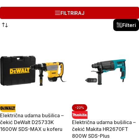
FILTRIRAJ
Filteri
-22%
Električna udarna bušilica –
čekić DeWalt D25733K
Električna udarna bušilica –
1600W SDS-MAX u koferu
čekić Makita HR2670FT
800W SDS-Plus