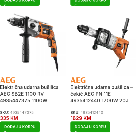
DODAJ U KORPU
DODAJ U KORPU
Električna udarna bušilica
Električna udarna bušilica –
AEG SB2E 1100 RV
čekić AEG PN 11E
4935447375 1100W
4935412440 1700W 20J
SKU:
4935447375
SKU:
4935412440
335
KM
1829
KM
DODAJ U KORPU
DODAJ U KORPU