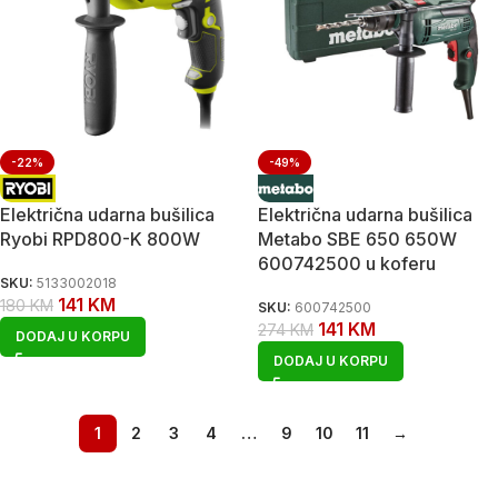
-22%
-49%
Električna udarna bušilica
Električna udarna bušilica
Ryobi RPD800-K 800W
Metabo SBE 650 650W
600742500 u koferu
SKU:
5133002018
141
KM
180
KM
SKU:
600742500
141
KM
274
KM
DODAJ U KORPU
DODAJ U KORPU
1
2
3
4
…
9
10
11
→