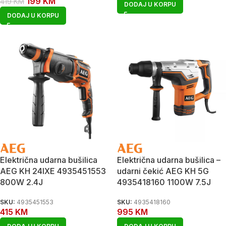
199
KM
419
KM
DODAJ U KORPU
DODAJ U KORPU
Električna udarna bušilica
Električna udarna bušilica –
AEG KH 24IXE 4935451553
udarni čekić AEG KH 5G
800W 2.4J
4935418160 1100W 7.5J
SKU:
4935451553
SKU:
4935418160
415
KM
995
KM