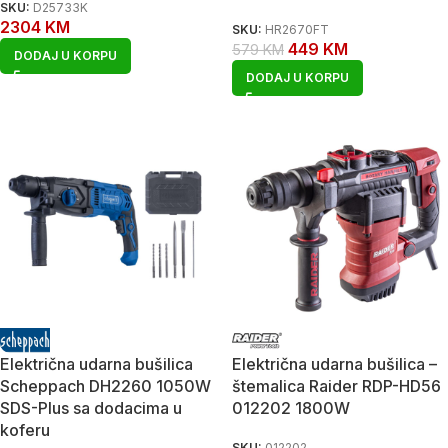
SKU:
D25733K
2304
KM
SKU:
HR2670FT
449
KM
579
KM
DODAJ U KORPU
DODAJ U KORPU
Električna udarna bušilica
Električna udarna bušilica –
Scheppach DH2260 1050W
štemalica Raider RDP-HD56
SDS-Plus sa dodacima u
012202 1800W
koferu
SKU:
012202