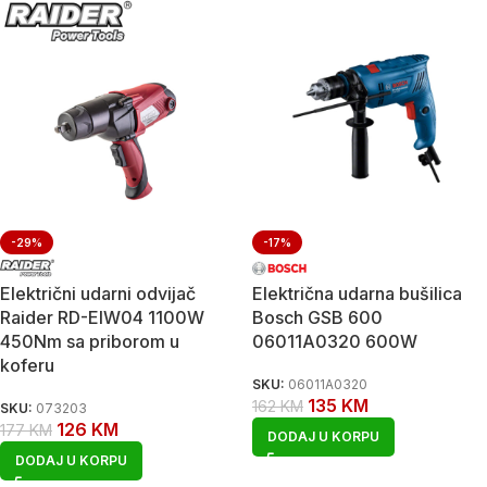
-29%
-17%
Električni udarni odvijač
Električna udarna bušilica
Raider RD-EIW04 1100W
Bosch GSB 600
450Nm sa priborom u
06011A0320 600W
koferu
SKU:
06011A0320
135
KM
162
KM
SKU:
073203
126
KM
177
KM
DODAJ U KORPU
DODAJ U KORPU