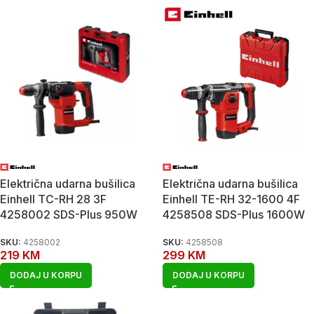
Električna udarna bušilica
Električna udarna bušilica
Einhell TC-RH 28 3F
Einhell TE-RH 32-1600 4F
4258002 SDS-Plus 950W
4258508 SDS-Plus 1600W
SKU:
4258002
SKU:
4258508
219
KM
299
KM
DODAJ U KORPU
DODAJ U KORPU