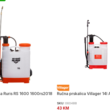
ca Ruris RS 1600 1600rs2018
Ručna prskalica Villager 14l
SKU:
060488
43
KM