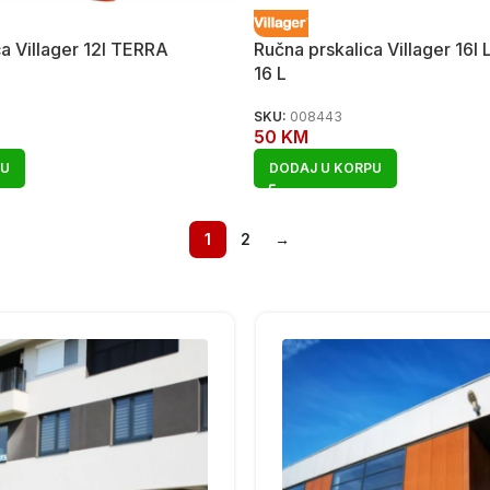
a Villager 12l TERRA
Ručna prskalica Villager 16
16 L
SKU:
008443
50
KM
PU
DODAJ U KORPU
1
2
→