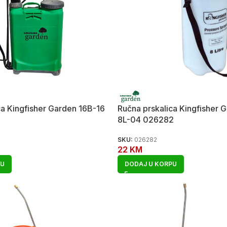
ca Kingfisher Garden 16B-16
Ručna prskalica Kingfisher 
8L-04 026282
SKU:
026282
22
KM
PU
DODAJ U KORPU