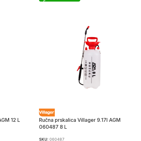
 AGM 12 L
Ručna prskalica Villager 9.17l AGM
060487 8 L
SKU:
060487