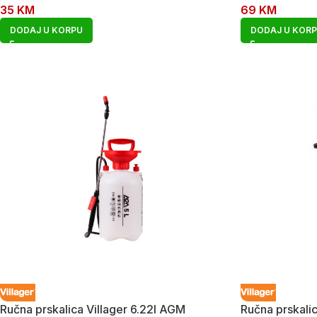
35
KM
69
KM
DODAJ U KORPU
DODAJ U KOR
Ručna prskalica Villager 6.22l AGM
Ručna prskali