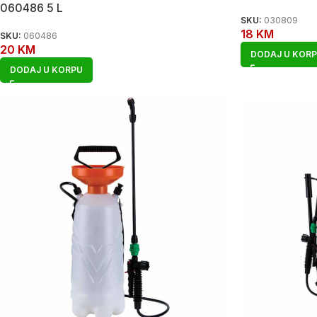
060486 5 L
SKU:
030809
18
KM
SKU:
060486
20
KM
DODAJ U KOR
DODAJ U KORPU