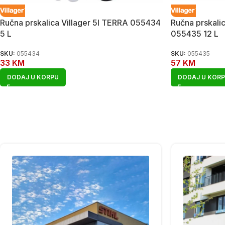
Ručna prskalica Villager 5l TERRA 055434
Ručna prskalic
5 L
055435 12 L
SKU:
055434
SKU:
055435
33
KM
57
KM
DODAJ U KORPU
DODAJ U KOR