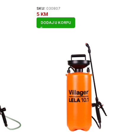
SKU:
030807
5
KM
DODAJ U KORPU