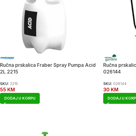
Ručna prskalica Fraber Spray Pumpa Acid
Ručna prskali
2L 2215
026144
SKU:
2215
SKU:
026144
55
KM
30
KM
DODAJ U KORPU
DODAJ U KOR