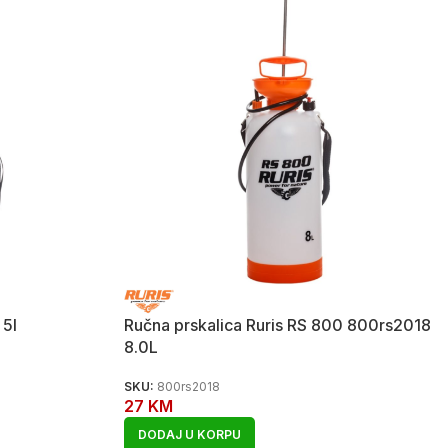
 5l
Ručna prskalica Ruris RS 800 800rs2018
8.0L
SKU:
800rs2018
27
KM
DODAJ U KORPU