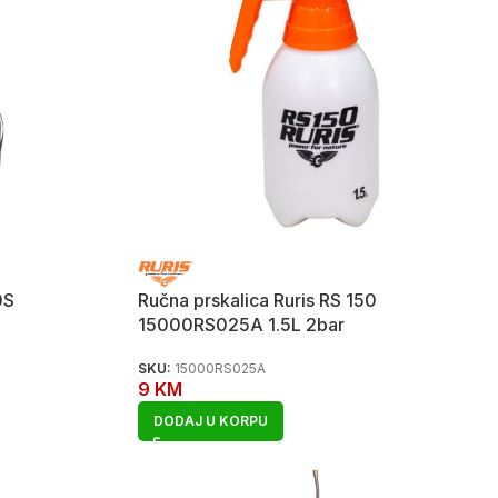
0S
Ručna prskalica Ruris RS 150
15000RS025A 1.5L 2bar
SKU:
15000RS025A
9
KM
DODAJ U KORPU