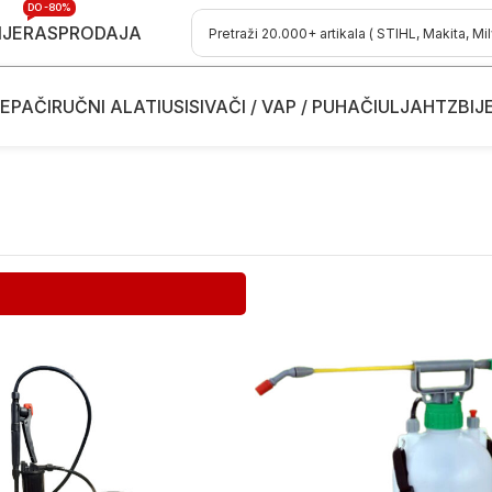
DO -80%
IJE
RASPRODAJA
EPAČI
RUČNI ALATI
USISIVAČI / VAP / PUHAČI
ULJA
HTZ
BIJ