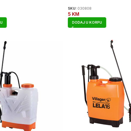
SKU:
030808
5
KM
PU
DODAJ U KORPU