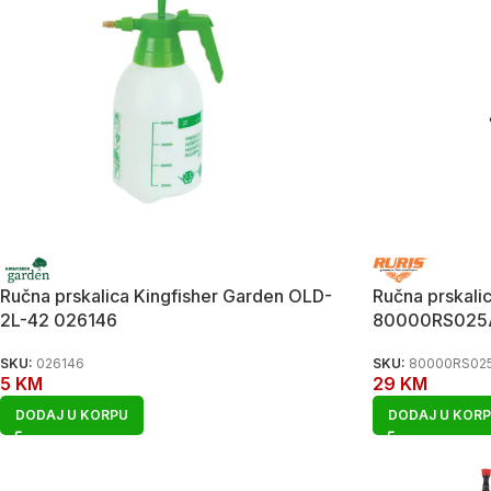
Ručna prskalica Kingfisher Garden OLD-
Ručna prskali
2L-42 026146
80000RS025
SKU:
026146
SKU:
80000RS02
5
KM
29
KM
DODAJ U KORPU
DODAJ U KOR