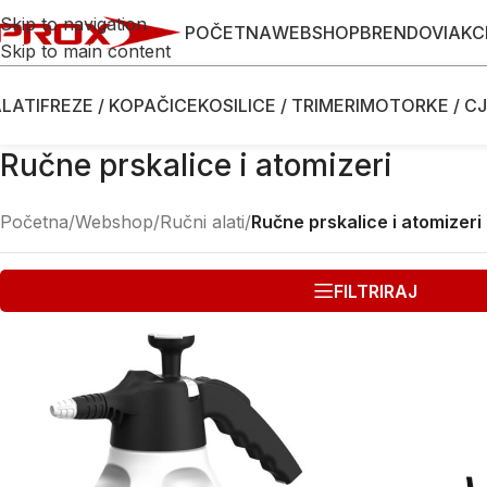
Skip to navigation
POČETNA
WEBSHOP
BRENDOVI
AKC
Skip to main content
LATI
FREZE / KOPAČICE
KOSILICE / TRIMERI
MOTORKE / CJ
Ručne prskalice i atomizeri
Početna
/
Webshop
/
Ručni alati
/
Ručne prskalice i atomizeri
FILTRIRAJ