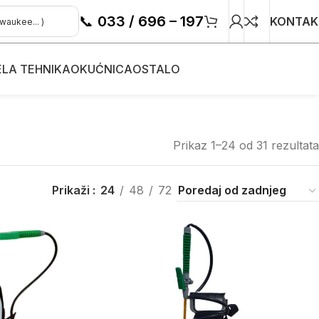
📞
033 / 696 – 197
KONTAK
ELA TEHNIKA
OKUĆNICA
OSTALO
Prikaz 1–24 od 31 rezultata
Prikaži
24
48
72