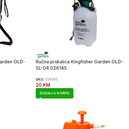
Garden OLD-
Ručna prskalica Kingfisher Garden OLD-
5L-04 026145
SKU:
026145
20
KM
DODAJ U KORPU