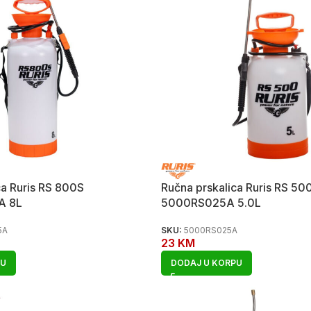
ca Ruris RS 800S
Ručna prskalica Ruris RS 50
A 8L
5000RS025A 5.0L
5A
SKU:
5000RS025A
23
KM
PU
DODAJ U KORPU