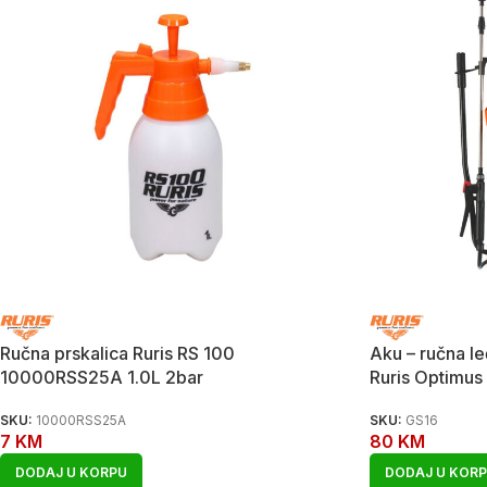
Ručna prskalica Ruris RS 100
Aku – ručna le
10000RSS25A 1.0L 2bar
Ruris Optimus
SKU:
10000RSS25A
SKU:
GS16
7
KM
80
KM
DODAJ U KORPU
DODAJ U KOR