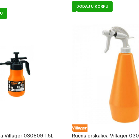
DODAJ U KORPU
PU
ca Villager 030809 1.5L
Ručna prskalica Villager 03