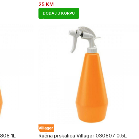
25
KM
DODAJ U KORPU
0808 1L
Ručna prskalica Villager 030807 0.5L