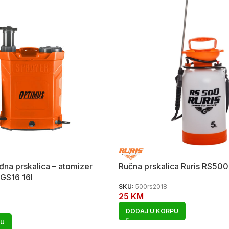
đna prskalica – atomizer
Ručna prskalica Ruris RS500
 GS16 16l
SKU:
500rs2018
25
KM
DODAJ U KORPU
PU