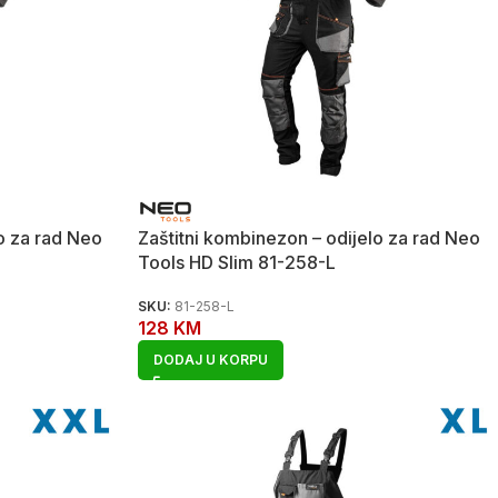
o za rad Neo
Zaštitni kombinezon – odijelo za rad Neo
Tools HD Slim 81-258-L
SKU:
81-258-L
128
KM
DODAJ U KORPU