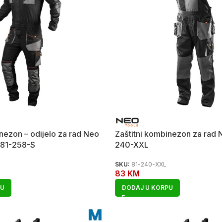
nezon – odijelo za rad Neo
Zaštitni kombinezon za rad 
 81-258-S
240-XXL
SKU:
81-240-XXL
83
KM
PU
DODAJ U KORPU