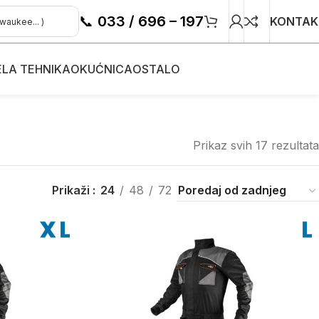
📞
033 / 696 – 197
KONTAK
ELA TEHNIKA
OKUĆNICA
OSTALO
Prikaz svih 17 rezultata
Prikaži
24
48
72