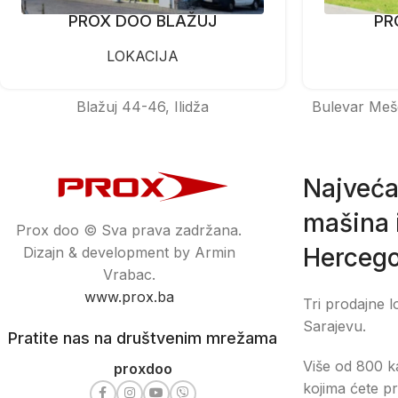
PROX DOO BLAŽUJ
PR
LOKACIJA
Blažuj 44-46, Ilidža
Bulevar Meš
Najveća
mašina i
Prox doo © Sva prava zadržana.
Hercego
Dizajn & development by Armin
Vrabac.
www.prox.ba
Tri prodajne l
Sarajevu.
Pratite nas na društvenim mrežama
Više od 800 ka
proxdoo
kojima ćete pr