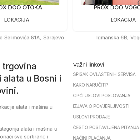
OX DOO OTOKA
PROX DOO VOG
LOKACIJA
LOKACIJA
e Selimovića 81A, Sarajevo
Igmanska 6B, Vog
 trgovina
Važni linkovi
SPISAK OVLAŠTENIH SERVISA
 alata u Bosni i
KAKO NARUČITI?
vini.
OPĆI USLOVI POSLOVANJA
IZJAVA O POVJERLJIVOSTI
okacije alata i mašina u
USLOVI PRODAJE
ČESTO POSTAVLJENA PITANJA
tegorija alata i mašina u
onaći sve sortirano i
NAČINI PLAĆANJA