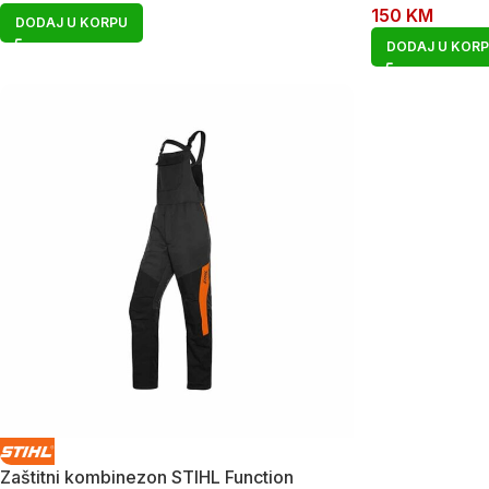
150
KM
DODAJ U KORPU
DODAJ U KOR
Zaštitni kombinezon STIHL Function