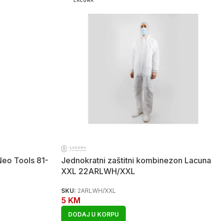
Neo Tools 81-
Jednokratni zaštitni kombinezon Lacuna
XXL 22ARLWH/XXL
SKU:
2ARLWH/XXL
5
KM
DODAJ U KORPU