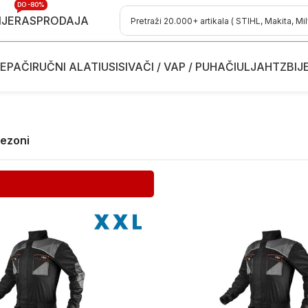
DO -80%
IJE
RASPRODAJA
EPAČI
RUČNI ALATI
USISIVAČI / VAP / PUHAČI
ULJA
HTZ
BIJ
nezoni