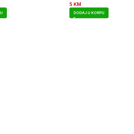
5
KM
PU
DODAJ U KORPU