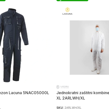
nezon Lacuna 5NAC05000L
Jednokratni zaštitni kombin
XL 2ARLWH/XL
L
SKU:
2ARLWH/XL