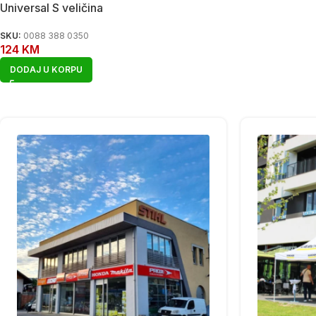
Universal S veličina
SKU:
0088 388 0350
124
KM
DODAJ U KORPU