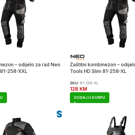
nezon – odijelo za rad Neo
Zaštitni kombinezon – odijel
 81-258-XXL
Tools HD Slim 81-258-XL
SKU:
81-258-XL
128
KM
PU
DODAJ U KORPU