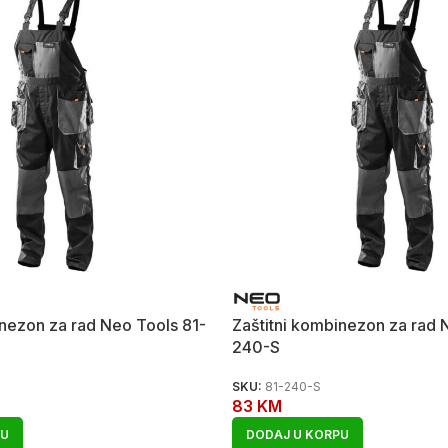
inezon za rad Neo Tools 81-
Zaštitni kombinezon za rad 
240-S
SKU:
81-240-S
83
KM
PU
DODAJ U KORPU