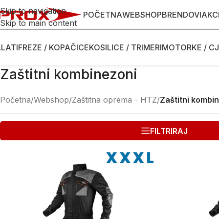
Skip to navigation
POČETNA
WEBSHOP
BRENDOVI
AKC
Skip to main content
LATI
FREZE / KOPAČICE
KOSILICE / TRIMERI
MOTORKE / CJ
Zaštitni kombinezoni
Početna
/
Webshop
/
Zaštitna oprema - HTZ
/
Zaštitni kombi
FILTRIRAJ