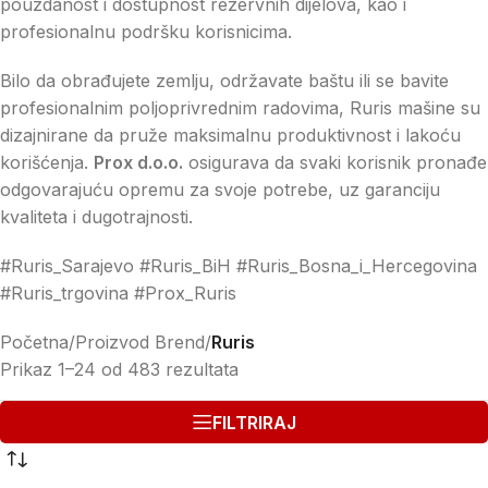
pouzdanost i dostupnost rezervnih dijelova, kao i
profesionalnu podršku korisnicima.
Bilo da obrađujete zemlju, održavate baštu ili se bavite
profesionalnim poljoprivrednim radovima, Ruris mašine su
dizajnirane da pruže maksimalnu produktivnost i lakoću
korišćenja.
Prox d.o.o.
osigurava da svaki korisnik pronađe
odgovarajuću opremu za svoje potrebe, uz garanciju
kvaliteta i dugotrajnosti.
#Ruris_Sarajevo #Ruris_BiH #Ruris_Bosna_i_Hercegovina
#Ruris_trgovina #Prox_Ruris
Početna
/
Proizvod Brend
/
Ruris
Prikaz 1–24 od 483 rezultata
FILTRIRAJ