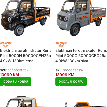
Električni teretni skuter Ruris
Električni teretni skuter Ruris
Pilot 5000N 50000CEN25a
Pilot 5000G 50000CEG25a
4.9kW 130km crna
4.9kW 130km siva
SKU:
50000CEN25a
SKU:
50000CEG25a
13999
KM
13999
KM
DODAJ U KORPU
DODAJ U KORPU