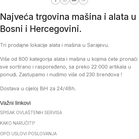
Najveća trgovina mašina i alata u
Bosni i Hercegovini.
Tri prodajne lokacije alata i mašina u Sarajevu.
Više od 800 kategorija alata i mašina u kojima ćete pronaći
sve sortirano i raspoređeno, sa preko 22 000 artikala u
ponudi. Zastupamo i nudimo više od 230 brendova !
Dostava u cijeloj BiH za 24/48h.
Važni linkovi
SPISAK OVLAŠTENIH SERVISA
KAKO NARUČITI?
OPĆI USLOVI POSLOVANJA