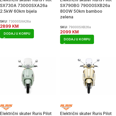
SX730A 73000SXA26a
SX790BG 79000SXB26a
2.5kW 60km bijela
800W 50km bamboo
zelena
SKU:
73000SXA26a
2899
KM
SKU:
79000SXB26a
2099
KM
DODAJ U KORPU
DODAJ U KORPU
Električni skuter Ruris Pilot
Električni skuter Ruris Pilot