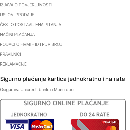
IZJAVA O POVJERLJIVOSTI
USLOVI PRODAJE
ČESTO POSTAVLJENA PITANJA
NAČINI PLAĆANJA
PODACI O FIRMI – ID I PDV BROJ
PRAVILNICI
REKLAMACIJE
Sigurno plaćanje kartica jednokratno i na rate
Osigurava Unicredit banka i Monri doo