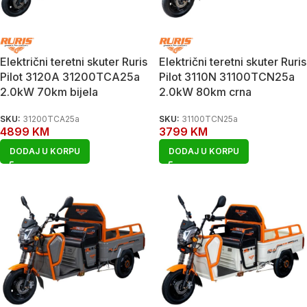
Električni teretni skuter Ruris
Električni teretni skuter Ruris
Pilot 3120A 31200TCA25a
Pilot 3110N 31100TCN25a
2.0kW 70km bijela
2.0kW 80km crna
SKU:
31200TCA25a
SKU:
31100TCN25a
4899
KM
3799
KM
DODAJ U KORPU
DODAJ U KORPU