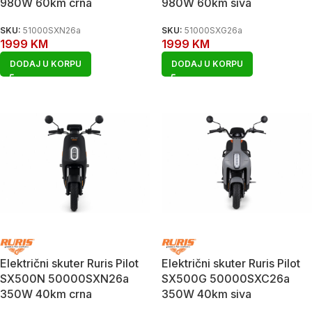
980W 60km crna
980W 60km siva
SKU:
51000SXN26a
SKU:
51000SXG26a
1999
KM
1999
KM
DODAJ U KORPU
DODAJ U KORPU
Električni skuter Ruris Pilot
Električni skuter Ruris Pilot
SX500N 50000SXN26a
SX500G 50000SXC26a
350W 40km crna
350W 40km siva