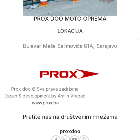
PROX DOO MOTO OPREMA
LOKACIJA
Bulevar Meše Selimovića 81A, Sarajevo
Prox doo © Sva prava zadržana.
Dizajn & development by Armin Vrabac.
www.prox.ba
Pratite nas na društvenim mrežama
proxdoo