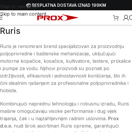
📦 BESPLATNA DOSTAVA IZNAD 199KM
Skip to navigation
Skip to main content
Ruris
Ruris je renomirani brend specijalizovan za proizvodnju
poljoprivredne i baštenske mehanizacije, uključujući
motorne kopačice, kosačice, kultivatore, testere, prskalice
i pumpe za vodu. Njihovi proizvodi su poznati po
izdržljivosti, efikasnosti i jednostavnosti korišćenja, što ih
čini idealnim rješenjem za profesionalne poljoprivrednike i
hobiste.
Kombinujući naprednu tehnologiju i robusnu izradu, Ruris
mašine omogućavaju visoke performanse i dug vijek
trajanja, čak i u najzahtjevnijim radnim uslovima.
Prox
d.o.o.
nudi širok asortiman Ruris opreme, garantujući