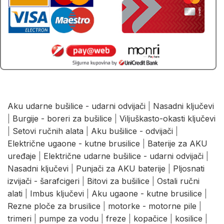
Aku udarne bušilice - udarni odvijači
|
Nasadni ključevi
|
Burgije - boreri za bušilice
|
Viljuškasto-okasti ključevi
|
Setovi ručnih alata
|
Aku bušilice - odvijači
|
Električne ugaone - kutne brusilice
|
Baterije za AKU
uređaje
|
Električne udarne bušilice - udarni odvijači
|
Nasadni ključevi
|
Punjači za AKU baterije
|
Pljosnati
izvijači - šarafcigeri
|
Bitovi za bušilice
|
Ostali ručni
alati
|
Imbus ključevi
|
Aku ugaone - kutne brusilice
|
Rezne ploče za brusilice
|
motorke - motorne pile
|
trimeri
|
pumpe za vodu
|
freze
|
kopačice
|
kosilice
|