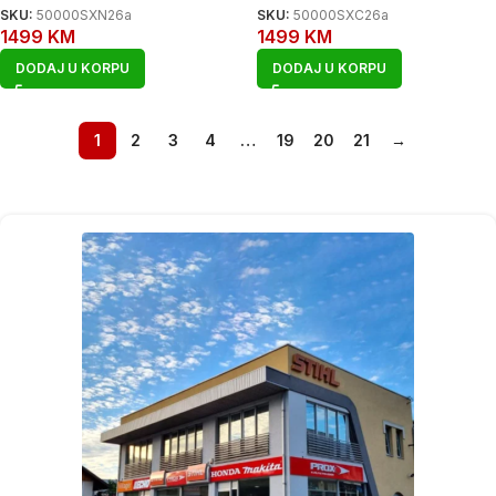
SKU:
50000SXN26a
SKU:
50000SXC26a
1499
KM
1499
KM
DODAJ U KORPU
DODAJ U KORPU
1
2
3
4
…
19
20
21
→