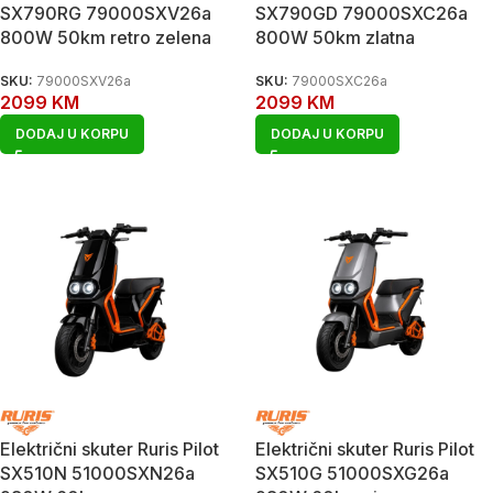
SX790RG 79000SXV26a
SX790GD 79000SXC26a
800W 50km retro zelena
800W 50km zlatna
SKU:
79000SXV26a
SKU:
79000SXC26a
2099
KM
2099
KM
DODAJ U KORPU
DODAJ U KORPU
Električni skuter Ruris Pilot
Električni skuter Ruris Pilot
SX510N 51000SXN26a
SX510G 51000SXG26a