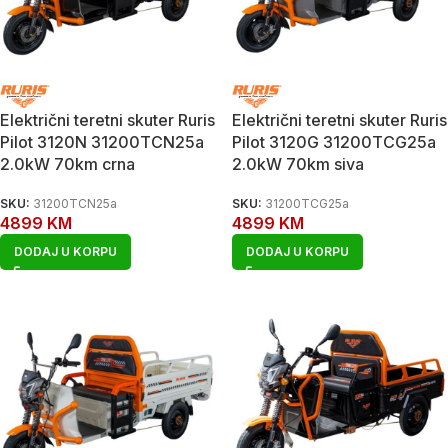
Električni teretni skuter Ruris
Električni teretni skuter Ruris
Pilot 3120N 31200TCN25a
Pilot 3120G 31200TCG25a
2.0kW 70km crna
2.0kW 70km siva
SKU:
31200TCN25a
SKU:
31200TCG25a
4899
KM
4899
KM
DODAJ U KORPU
DODAJ U KORPU