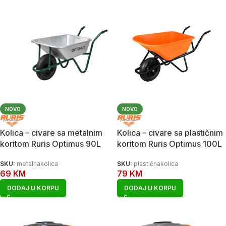
NOVO
NOVO
Kolica – civare sa metalnim
Kolica – civare sa plastičnim
koritom Ruris Optimus 90L
koritom Ruris Optimus 100L
SKU:
metalnakolica
SKU:
plastičnakolica
69
KM
79
KM
DODAJ U KORPU
DODAJ U KORPU