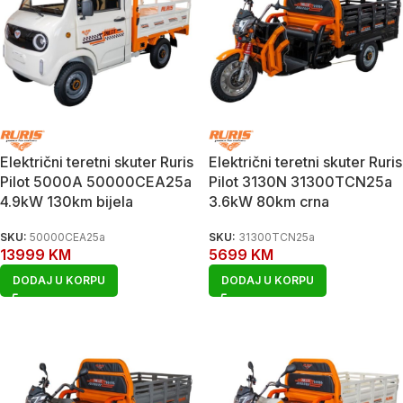
Električni teretni skuter Ruris
Električni teretni skuter Ruris
Pilot 5000A 50000CEA25a
Pilot 3130N 31300TCN25a
4.9kW 130km bijela
3.6kW 80km crna
SKU:
50000CEA25a
SKU:
31300TCN25a
13999
KM
5699
KM
DODAJ U KORPU
DODAJ U KORPU