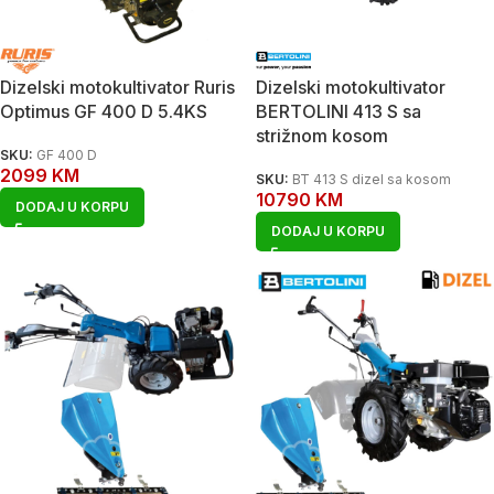
Dizelski motokultivator Ruris
Dizelski motokultivator
Optimus GF 400 D 5.4KS
BERTOLINI 413 S sa
strižnom kosom
SKU:
GF 400 D
2099
KM
SKU:
BT 413 S dizel sa kosom
10790
KM
DODAJ U KORPU
DODAJ U KORPU