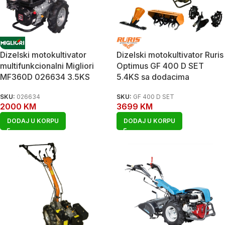
Dizelski motokultivator
Dizelski motokultivator Ruris
multifunkcionalni Migliori
Optimus GF 400 D SET
MF360D 026634 3.5KS
5.4KS sa dodacima
SKU:
026634
SKU:
GF 400 D SET
2000
KM
3699
KM
DODAJ U KORPU
DODAJ U KORPU