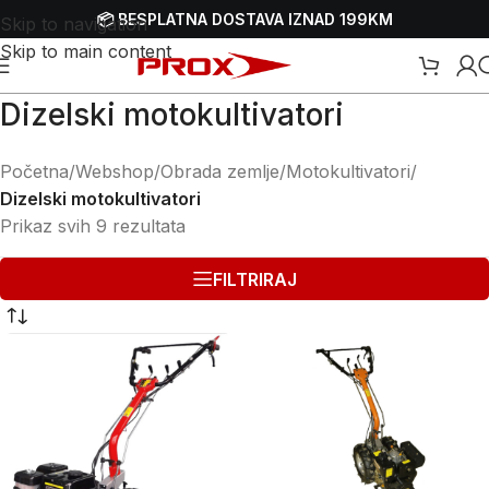
📦 BESPLATNA DOSTAVA IZNAD 199KM
Skip to navigation
Skip to main content
Dizelski motokultivatori
Početna
/
Webshop
/
Obrada zemlje
/
Motokultivatori
/
Dizelski motokultivatori
Prikaz svih 9 rezultata
FILTRIRAJ