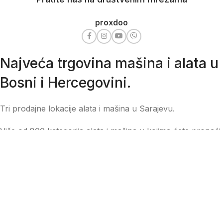
proxdoo
Najveća trgovina mašina i alata u
Bosni i Hercegovini.
Tri prodajne lokacije alata i mašina u Sarajevu.
Više od 800 kategorija alata i mašina u kojima ćete pronaći
sve sortirano i raspoređeno, sa preko 22 000 artikala u
ponudi. Zastupamo i nudimo više od 230 brendova !
Dostava u cijeloj BiH za 24/48h.
Važni linkovi
SPISAK OVLAŠTENIH SERVISA