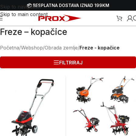
📦 BESPLATNA DOSTAVA IZNAD 199KM
Skip to navigation
Skip to main content
Freze – kopačice
Početna
/
Webshop
/
Obrada zemlje
/
Freze - kopačice
FILTRIRAJ