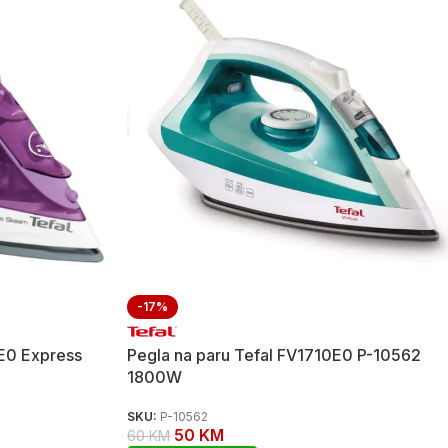
-17%
E0 Express
Pegla na paru Tefal FV1710E0 P-10562
1800W
SKU:
P-10562
50
KM
60
KM