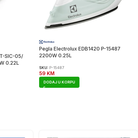
Pegla Electrolux EDB1420 P-15487
2200W 0.25L
T-SIC-05/
0W 0.22L
SKU:
P-15487
59
KM
DODAJ U KORPU