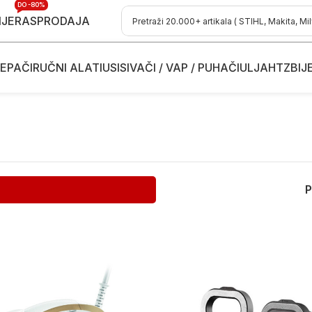
DO -80%
IJE
RASPRODAJA
EPAČI
RUČNI ALATI
USISIVAČI / VAP / PUHAČI
ULJA
HTZ
BIJ
P