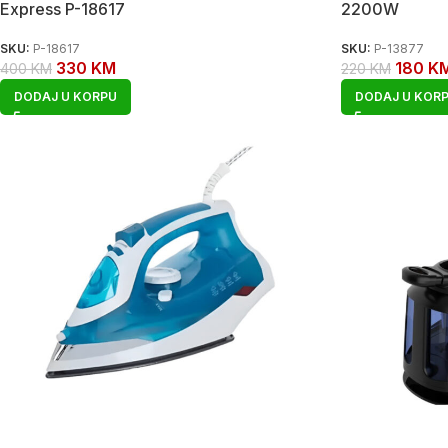
Express P-18617
2200W
SKU:
P-18617
SKU:
P-13877
330
KM
180
K
400
KM
220
KM
DODAJ U KORPU
DODAJ U KOR