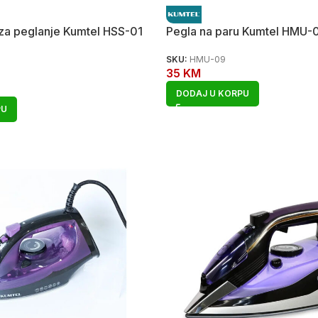
 za peglanje Kumtel HSS-01
Pegla na paru Kumtel HMU
SKU:
HMU-09
35
KM
DODAJ U KORPU
PU