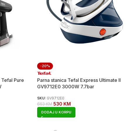
-20%
 Tefal Pure
Parna stanica Tefal Express Ultimate II
W
GV9712E0 3000W 7.7bar
SKU:
GV9712E0
530
KM
663
KM
DODAJ U KORPU