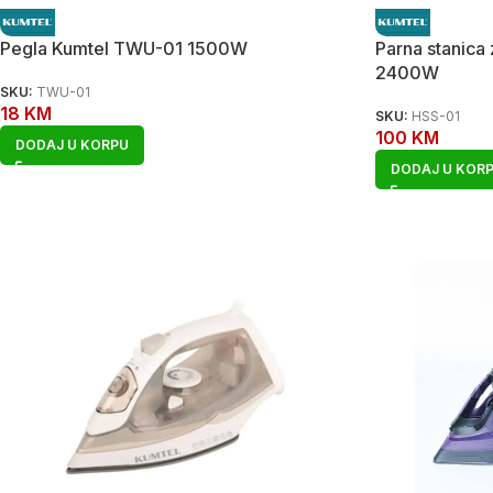
Pegla Kumtel TWU-01 1500W
Parna stanica
2400W
SKU:
TWU-01
18
KM
SKU:
HSS-01
100
KM
DODAJ U KORPU
DODAJ U KOR