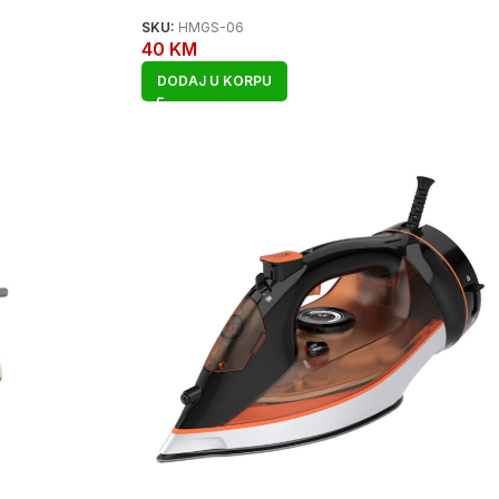
SKU:
HMGS-06
40
KM
DODAJ U KORPU