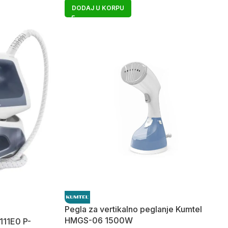
DODAJ U KORPU
Pegla za vertikalno peglanje Kumtel
HMGS-06 1500W
111E0 P-