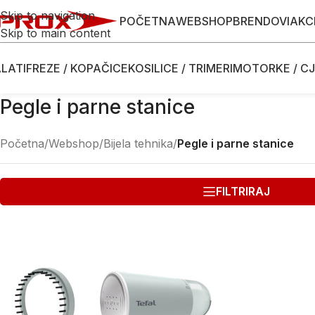
Skip to navigation
POČETNA
WEBSHOP
BRENDOVI
AKC
Skip to main content
LATI
FREZE / KOPAČICE
KOSILICE / TRIMERI
MOTORKE / CJ
Pegle i parne stanice
Početna
/
Webshop
/
Bijela tehnika
/
Pegle i parne stanice
FILTRIRAJ