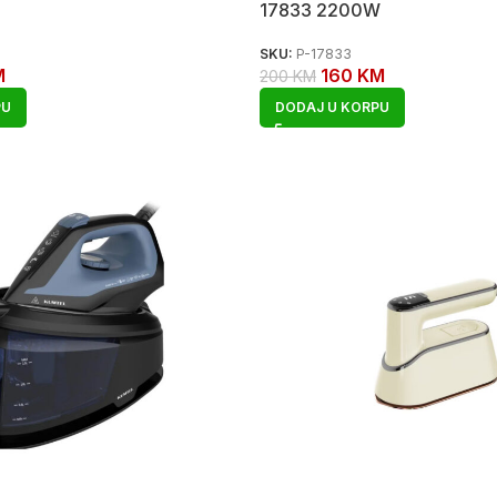
17833 2200W
SKU:
P-17833
M
160
KM
200
KM
PU
DODAJ U KORPU