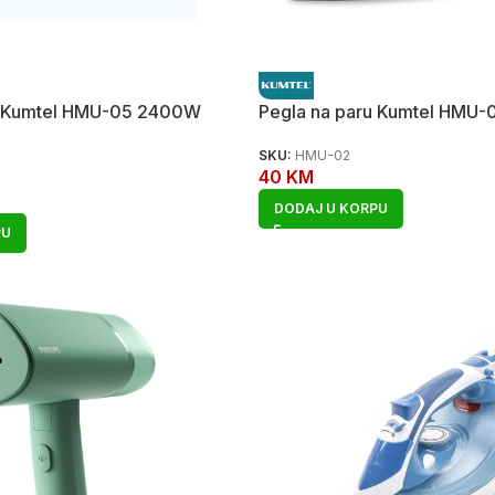
u Kumtel HMU-05 2400W
Pegla na paru Kumtel HMU
SKU:
HMU-02
40
KM
DODAJ U KORPU
PU