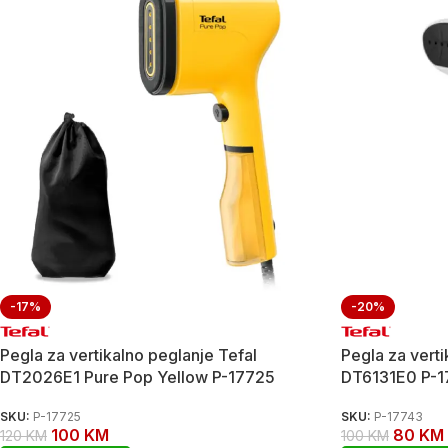
-17%
-20%
Pegla za vertikalno peglanje Tefal
Pegla za verti
DT2026E1 Pure Pop Yellow P-17725
DT6131E0 P-1
SKU:
P-17725
SKU:
P-17743
100
KM
80
KM
120
KM
100
KM