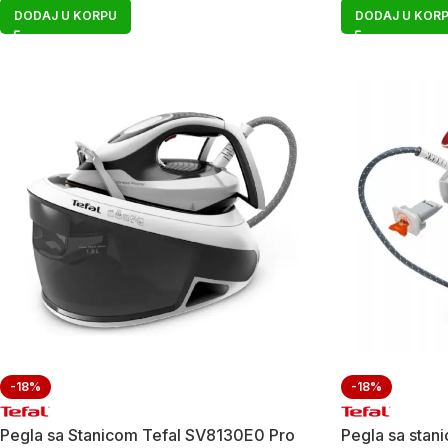
DODAJ U KORPU
DODAJ U KOR
-18%
-18%
Pegla sa Stanicom Tefal SV8130E0 Pro
Pegla sa stan