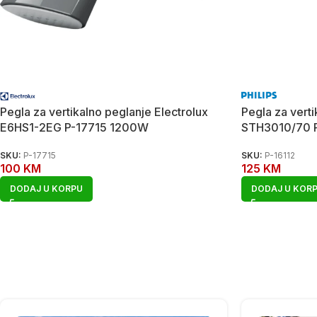
Pegla za vertikalno peglanje Electrolux
Pegla za verti
E6HS1-2EG P-17715 1200W
STH3010/70 
SKU:
P-17715
SKU:
P-16112
100
KM
125
KM
DODAJ U KORPU
DODAJ U KOR