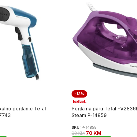
-13%
kalno peglanje Tefal
Pegla na paru Tefal FV2836
7743
Steam P-14859
SKU:
P-14859
70
KM
80
KM