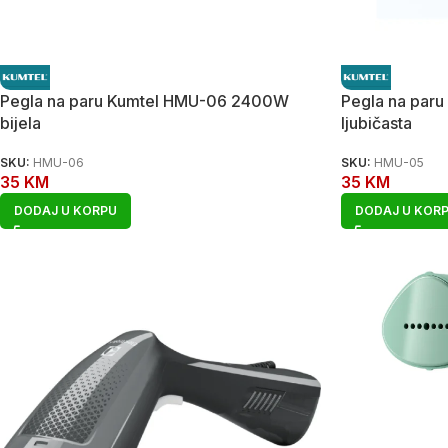
Pegla na paru Kumtel HMU-06 2400W
Pegla na par
bijela
ljubičasta
SKU:
HMU-06
SKU:
HMU-05
35
KM
35
KM
DODAJ U KORPU
DODAJ U KOR