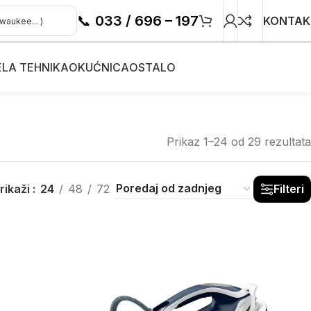
📞
033 / 696 – 197
KONTAK
ELA TEHNIKA
OKUĆNICA
OSTALO
Prikaz 1–24 od 29 rezultata
rikaži
24
48
72
Filteri