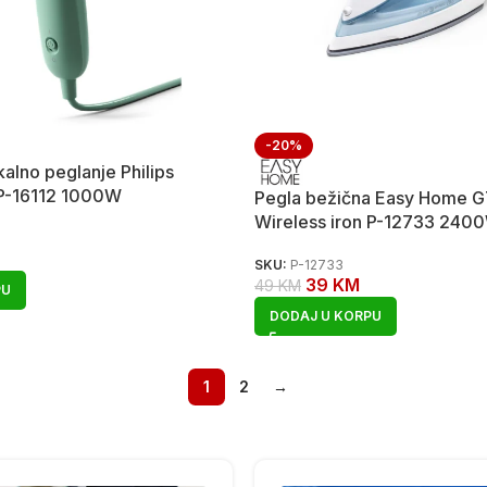
-20%
kalno peglanje Philips
P-16112 1000W
Pegla bežična Easy Home G
Wireless iron P-12733 240
SKU:
P-12733
39
KM
49
KM
PU
DODAJ U KORPU
1
2
→