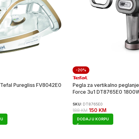
-20%
 Tefal Puregliss FV8042E0
Pegla za vertikalno peglanje
Force 3u1 DT8765E0 1800
SKU:
DT8765E0
150
KM
188
KM
PU
DODAJ U KORPU