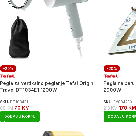
-20%
-20%
Pegla za vertikalno peglanje Tefal Origin
Pegla na paru
Travel DT1034E1 1200W
2900W
SKU:
DT1034E1
SKU:
FV8042E0
70
KM
170
KM
88
KM
213
KM
DODAJ U KORPU
DODAJ U KOR