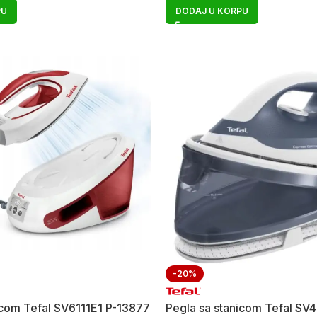
PU
DODAJ U KORPU
-20%
icom Tefal SV6111E1 P-13877
Pegla sa stanicom Tefal SV4