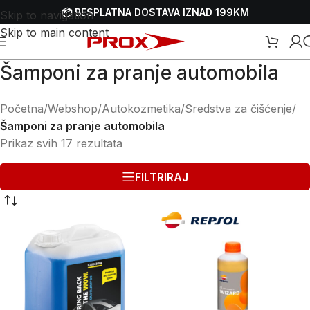
📦 BESPLATNA DOSTAVA IZNAD 199KM
Skip to navigation
Skip to main content
Šamponi za pranje automobila
Početna
/
Webshop
/
Autokozmetika
/
Sredstva za čišćenje
/
Šamponi za pranje automobila
Prikaz svih 17 rezultata
FILTRIRAJ