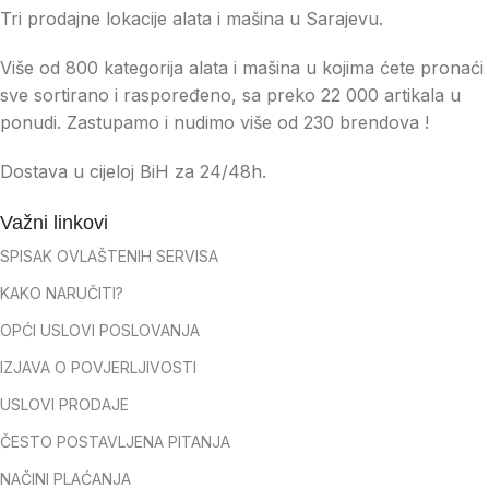
Tri prodajne lokacije alata i mašina u Sarajevu.
Više od 800 kategorija alata i mašina u kojima ćete pronaći
sve sortirano i raspoređeno, sa preko 22 000 artikala u
ponudi. Zastupamo i nudimo više od 230 brendova !
Dostava u cijeloj BiH za 24/48h.
Važni linkovi
SPISAK OVLAŠTENIH SERVISA
KAKO NARUČITI?
OPĆI USLOVI POSLOVANJA
IZJAVA O POVJERLJIVOSTI
USLOVI PRODAJE
ČESTO POSTAVLJENA PITANJA
NAČINI PLAĆANJA