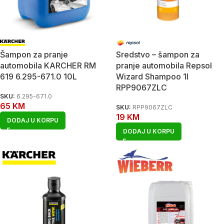
Šampon za pranje
Sredstvo – šampon za
automobila KARCHER RM
pranje automobila Repsol
619 6.295-671.0 10L
Wizard Shampoo 1l
RPP9067ZLC
SKU:
6.295-671.0
65
KM
SKU:
RPP9067ZLC
19
KM
DODAJ U KORPU
DODAJ U KORPU