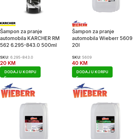
Šampon za pranje
Šampon za pranje
automobila KARCHER RM
automobila Wieberr 5609
562 6.295-843.0 500ml
20l
SKU:
6.295-843.0
SKU:
5609
20
KM
40
KM
DODAJ U KORPU
DODAJ U KORPU