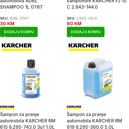
automobila ADBL
šamponom KARCHER FJ 10
SHAMPOO 1L 0787
C 2.643-144.0
SKU:
ADBL 0787
SKU:
2.643-144.0
30
KM
60
KM
DODAJ U KORPU
DODAJ U KORPU
Šampon za pranje
Šampon za pranje
automobila KARCHER RM
automobila KARCHER RM
615 6.295-743.0 3u1 1.0L
619 6.295-360.0 5.0L