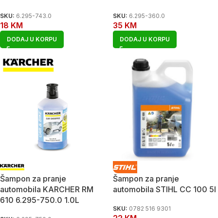
SKU:
6.295-743.0
SKU:
6.295-360.0
18
KM
35
KM
DODAJ U KORPU
DODAJ U KORPU
Šampon za pranje
Šampon za pranje
automobila KARCHER RM
automobila STIHL CC 100 5l
610 6.295-750.0 1.0L
SKU:
0782 516 9301
22
KM