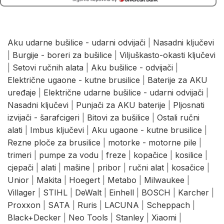
Aku udarne bušilice - udarni odvijači
|
Nasadni ključevi
|
Burgije - boreri za bušilice
|
Viljuškasto-okasti ključevi
|
Setovi ručnih alata
|
Aku bušilice - odvijači
|
Električne ugaone - kutne brusilice
|
Baterije za AKU
uređaje
|
Električne udarne bušilice - udarni odvijači
|
Nasadni ključevi
|
Punjači za AKU baterije
|
Pljosnati
izvijači - šarafcigeri
|
Bitovi za bušilice
|
Ostali ručni
alati
|
Imbus ključevi
|
Aku ugaone - kutne brusilice
|
Rezne ploče za brusilice
|
motorke - motorne pile
|
trimeri
|
pumpe za vodu
|
freze
|
kopačice
|
kosilice
|
cjepači
|
alati
|
mašine
|
pribor
|
ručni alat
|
kosačice
|
Unior
|
Makita
|
Hoegert
|
Metabo
|
Milwaukee
|
Villager
|
STIHL
|
DeWalt
|
Einhell
|
BOSCH
|
Karcher
|
Proxxon
|
SATA
|
Ruris
|
LACUNA
|
Scheppach
|
Black+Decker
|
Neo Tools
|
Stanley
|
Xiaomi
|