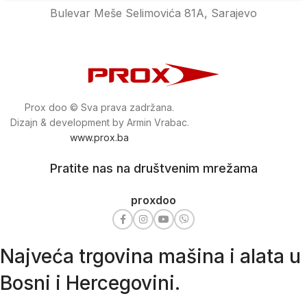
Bulevar Meše Selimovića 81A, Sarajevo
Prox doo © Sva prava zadržana.
Dizajn & development by Armin Vrabac.
www.prox.ba
Pratite nas na društvenim mrežama
proxdoo
Najveća trgovina mašina i alata u
Bosni i Hercegovini.