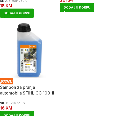
SKU:
6.295-750.0
18
KM
DODAJ U KORPU
DODAJ U KORPU
Šampon za pranje
automobila STIHL CC 100 1l
SKU:
0782 516 9300
16
KM
DODAJ U KORPU