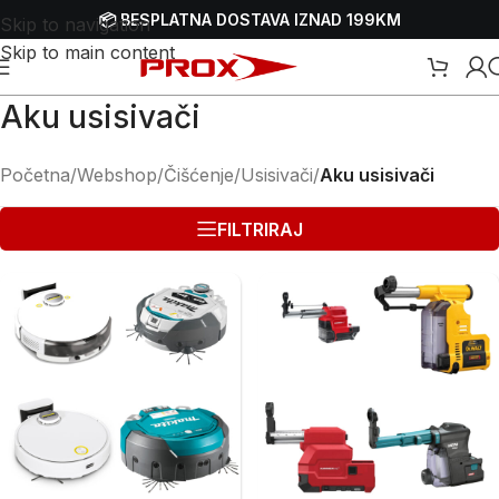
📦 BESPLATNA DOSTAVA IZNAD 199KM
Skip to navigation
Skip to main content
Aku usisivači
Početna
/
Webshop
/
Čišćenje
/
Usisivači
/
Aku usisivači
FILTRIRAJ