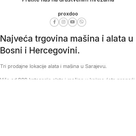
proxdoo
Najveća trgovina mašina i alata u
Bosni i Hercegovini.
Tri prodajne lokacije alata i mašina u Sarajevu.
Više od 800 kategorija alata i mašina u kojima ćete pronaći
sve sortirano i raspoređeno, sa preko 22 000 artikala u
ponudi. Zastupamo i nudimo više od 230 brendova !
Dostava u cijeloj BiH za 24/48h.
Važni linkovi
SPISAK OVLAŠTENIH SERVISA