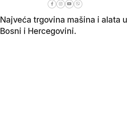
Najveća trgovina mašina i alata u
Bosni i Hercegovini.
Tri prodajne lokacije alata i mašina u Sarajevu.
Više od 800 kategorija alata i mašina u kojima ćete pronaći
sve sortirano i raspoređeno, sa preko 22 000 artikala u
ponudi. Zastupamo i nudimo više od 230 brendova !
Dostava u cijeloj BiH za 24/48h.
Važni linkovi
SPISAK OVLAŠTENIH SERVISA
KAKO NARUČITI?
OPĆI USLOVI POSLOVANJA