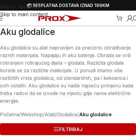
📦 BESPLATNA DOSTAVA IZNAD 199KM
Skip to navigation
Skip to main content
Aku glodalice
Aku glodalice su alat napravljen za precizno obrađivanje
raznih materijala. Napajaju ih aku baterije. Obrada se vrši
rotiranjem rotirajućeg dijela – glodala. Različita glodala
koriste se za različite materijale. U ponudi imamo više
različitih vrsta glodalica, od standardnih, pa i keksarica i
svih ostalih. Aku glodalice su našle najveću primjenu kada
treba radovi da se izvode na mjestu gdje nema električne
energije.
Početna
/
Webshop
/
Alati
/
Glodalice
/
Aku glodalice
FILTRIRAJ