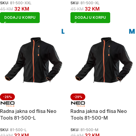
SKU:
81-500-XXL
SKU:
81-500-XL
32
KM
32
KM
45
KM
45
KM
DODAJ U KORPU
DODAJ U KORPU
-26%
-29%
Radna jakna od flisa Neo
Radna jakna od flisa Neo
Tools 81-500-L
Tools 81-500-M
SKU:
81-500-L
SKU:
81-500-M
32
KM
32
KM
43
KM
45
KM