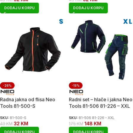
DODAJ U KORPU
DODAJ U KORPU
-26%
-15%
Radna jakna od flisa Neo
Radni set – hlače i jakna Neo
Tools 81-500-S
Tools 81-506 81-226 – XXL
SKU:
81-500-S
SKU:
81-506 81-226 - XXL
32
KM
148
KM
43
KM
175
KM
DODAJ U KORPU
DODAJ U KORPU