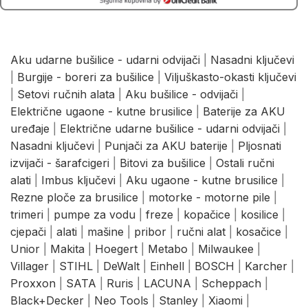
Aku udarne bušilice - udarni odvijači
|
Nasadni ključevi
|
Burgije - boreri za bušilice
|
Viljuškasto-okasti ključevi
|
Setovi ručnih alata
|
Aku bušilice - odvijači
|
Električne ugaone - kutne brusilice
|
Baterije za AKU
uređaje
|
Električne udarne bušilice - udarni odvijači
|
Nasadni ključevi
|
Punjači za AKU baterije
|
Pljosnati
izvijači - šarafcigeri
|
Bitovi za bušilice
|
Ostali ručni
alati
|
Imbus ključevi
|
Aku ugaone - kutne brusilice
|
Rezne ploče za brusilice
|
motorke - motorne pile
|
trimeri
|
pumpe za vodu
|
freze
|
kopačice
|
kosilice
|
cjepači
|
alati
|
mašine
|
pribor
|
ručni alat
|
kosačice
|
Unior
|
Makita
|
Hoegert
|
Metabo
|
Milwaukee
|
Villager
|
STIHL
|
DeWalt
|
Einhell
|
BOSCH
|
Karcher
|
Proxxon
|
SATA
|
Ruris
|
LACUNA
|
Scheppach
|
Black+Decker
|
Neo Tools
|
Stanley
|
Xiaomi
|