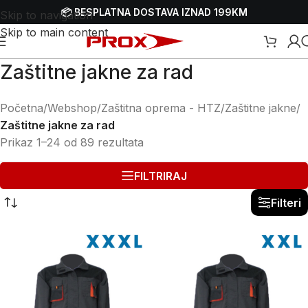
📦 BESPLATNA DOSTAVA IZNAD 199KM
Skip to navigation
Skip to main content
Zaštitne jakne za rad
Početna
/
Webshop
/
Zaštitna oprema - HTZ
/
Zaštitne jakne
/
Zaštitne jakne za rad
Prikaz 1–24 od 89 rezultata
FILTRIRAJ
Filteri