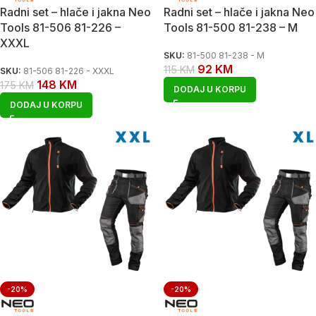
Radni set – hlače i jakna Neo
Radni set – hlače i jakna Neo
Tools 81-506 81-226 –
Tools 81-500 81-238 – M
XXXL
SKU:
81-500 81-238 - M
92
KM
115
KM
SKU:
81-506 81-226 - XXXL
148
KM
175
KM
DODAJ U KORPU
DODAJ U KORPU
-20%
-20%