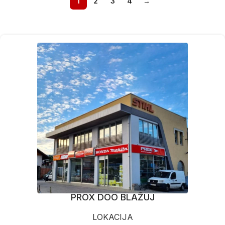
1
2
3
4
→
PROX DOO BLAŽUJ
LOKACIJA