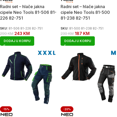
Radni set – hlače jakna
Radni set – hlače jakna
cipele Neo Tools 81-506 81-
cipele Neo Tools 81-500
226 82-751
81-238 82-751
SKU:
81-506 81-226 82-751
SKU:
81-500 81-238 82-751
243
KM
187
KM
290
KM
230
KM
DODAJ U KORPU
DODAJ U KORPU
-15%
-20%