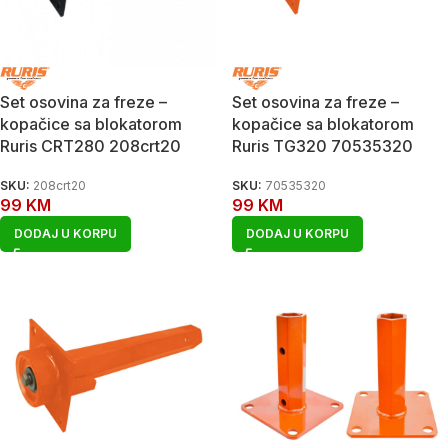
Set osovina za freze –
Set osovina za freze –
kopačice sa blokatorom
kopačice sa blokatorom
Ruris CRT280 208crt20
Ruris TG320 70535320
SKU:
208crt20
SKU:
70535320
99
KM
99
KM
DODAJ U KORPU
DODAJ U KORPU