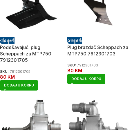
Podešavajući plug
Plug brazdač Scheppach za
Scheppach za MTP750
MTP750 7912301703
7912301705
SKU:
7912301703
80
KM
SKU:
7912301705
80
KM
DODAJ U KORPU
DODAJ U KORPU