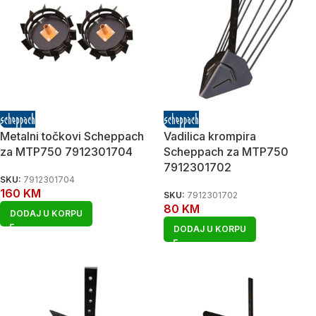
Metalni točkovi Scheppach
Vadilica krompira
za MTP750 7912301704
Scheppach za MTP750
7912301702
SKU:
7912301704
160
KM
SKU:
7912301702
80
KM
DODAJ U KORPU
DODAJ U KORPU