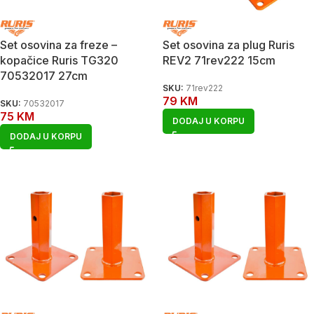
Set osovina za freze –
Set osovina za plug Ruris
kopačice Ruris TG320
REV2 71rev222 15cm
70532017 27cm
SKU:
71rev222
79
KM
SKU:
70532017
75
KM
DODAJ U KORPU
DODAJ U KORPU