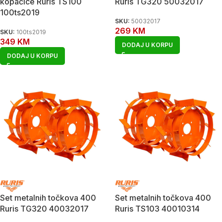
kopačice Ruris TS100
Ruris TG320 50032017
100ts2019
SKU:
50032017
269
KM
SKU:
100ts2019
349
KM
DODAJ U KORPU
DODAJ U KORPU
Set metalnih točkova 400
Set metalnih točkova 400
Ruris TG320 40032017
Ruris TS103 40010314