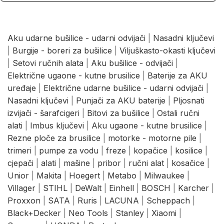
Aku udarne bušilice - udarni odvijači
|
Nasadni ključevi
|
Burgije - boreri za bušilice
|
Viljuškasto-okasti ključevi
|
Setovi ručnih alata
|
Aku bušilice - odvijači
|
Električne ugaone - kutne brusilice
|
Baterije za AKU
uređaje
|
Električne udarne bušilice - udarni odvijači
|
Nasadni ključevi
|
Punjači za AKU baterije
|
Pljosnati
izvijači - šarafcigeri
|
Bitovi za bušilice
|
Ostali ručni
alati
|
Imbus ključevi
|
Aku ugaone - kutne brusilice
|
Rezne ploče za brusilice
|
motorke - motorne pile
|
trimeri
|
pumpe za vodu
|
freze
|
kopačice
|
kosilice
|
cjepači
|
alati
|
mašine
|
pribor
|
ručni alat
|
kosačice
|
Unior
|
Makita
|
Hoegert
|
Metabo
|
Milwaukee
|
Villager
|
STIHL
|
DeWalt
|
Einhell
|
BOSCH
|
Karcher
|
Proxxon
|
SATA
|
Ruris
|
LACUNA
|
Scheppach
|
Black+Decker
|
Neo Tools
|
Stanley
|
Xiaomi
|