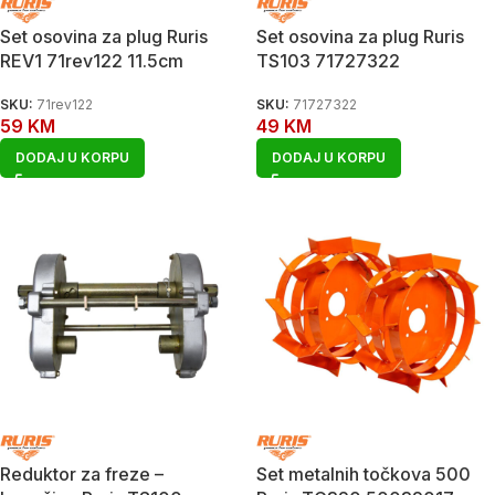
Set osovina za plug Ruris
Set osovina za plug Ruris
REV1 71rev122 11.5cm
TS103 71727322
SKU:
71rev122
SKU:
71727322
59
KM
49
KM
DODAJ U KORPU
DODAJ U KORPU
Reduktor za freze –
Set metalnih točkova 500