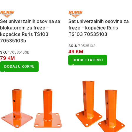
Set univerzalnih osovina sa
Set univerzalnih osovina za
blokatorom za freze –
freze – kopačice Ruris
kopačice Ruris TS103
TS103 70535103
70535103b
SKU:
70535103
49
KM
SKU:
70535103b
79
KM
DODAJ U KORPU
DODAJ U KORPU