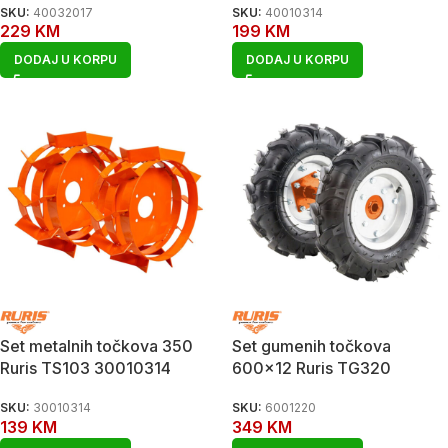
SKU:
40032017
SKU:
40010314
229
KM
199
KM
DODAJ U KORPU
DODAJ U KORPU
Set metalnih točkova 350
Set gumenih točkova
Ruris TS103 30010314
600×12 Ruris TG320
SKU:
30010314
SKU:
6001220
139
KM
349
KM