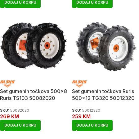
DODAJ U KORPU
DODAJ U KORPU
Set gumenih točkova 500×8
Set gumenih točkova Ruris
Ruris TS103 50082020
500×12 TG320 50012320
SKU:
50082020
SKU:
50012320
269
KM
259
KM
DODAJ U KORPU
DODAJ U KORPU