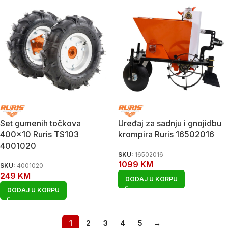
Set gumenih točkova
Uređaj za sadnju i gnojidbu
400×10 Ruris TS103
krompira Ruris 16502016
4001020
SKU:
16502016
1099
KM
SKU:
4001020
249
KM
DODAJ U KORPU
DODAJ U KORPU
1
2
3
4
5
→