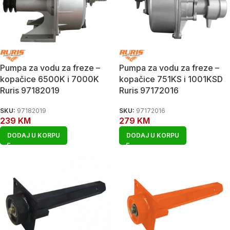
Pumpa za vodu za freze –
Pumpa za vodu za freze –
kopačice 6500K i 7000K
kopačice 751KS i 1001KSD
Ruris 97182019
Ruris 97172016
SKU:
97182019
SKU:
97172016
239
KM
279
KM
DODAJ U KORPU
DODAJ U KORPU