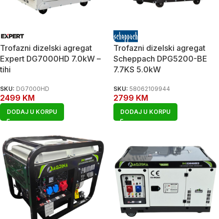
Trofazni dizelski agregat
Trofazni dizelski agregat
Expert DG7000HD 7.0kW –
Scheppach DPG5200-BE
tihi
7.7KS 5.0kW
SKU:
DG7000HD
SKU:
58062109944
2499
KM
2799
KM
DODAJ U KORPU
DODAJ U KORPU