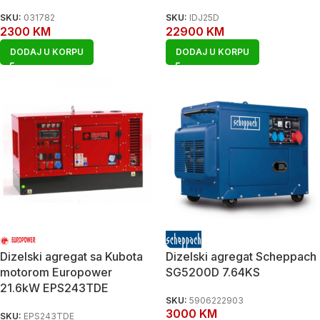
SKU:
031782
SKU:
IDJ25D
2300
KM
22900
KM
DODAJ U KORPU
DODAJ U KORPU
Dizelski agregat sa Kubota
Dizelski agregat Scheppach
motorom Europower
SG5200D 7.64KS
21.6kW EPS243TDE
SKU:
5906222903
3000
KM
SKU:
EPS243TDE