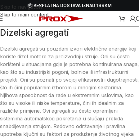
📦 BESPLATNA DOSTAVA IZNAD 199KM
Skip to navigation
Skip to main content
Dizelski agregati
Dizelski agregati su pouzdani izvori električne energije koji
koriste dizel motore za proizvodnju struje. Oni su često
korišteni u situacijama gdje je potrebna kontinuirana snaga,
kao što su industrijski pogoni, bolnice ili infrastrukturni
projekti. Oni su poznati po svojoj efikasnosti i dugotrajnosti,
što ih čini popularnim izborom u mnogim sektorima.
Njihova sposobnost da rade u ekstremnim uslovima, kao
što su visoke ili niske temperature, čini ih idealnim za
različite primjene. Ovi agregati su često opremljeni
sistemima automatskog pokretanja u slučaju prekida
snabdijevanja strujom. Redovno održavanje i pravilna
upotreba ključni su faktori za produženje životnog vijeka