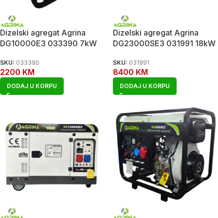
Dizelski agregat Agrina
Dizelski agregat Agrina
DG10000E3 033390 7kW
DG23000SE3 031991 18kW
SKU:
033390
SKU:
031991
2200
KM
8400
KM
DODAJ U KORPU
DODAJ U KORPU