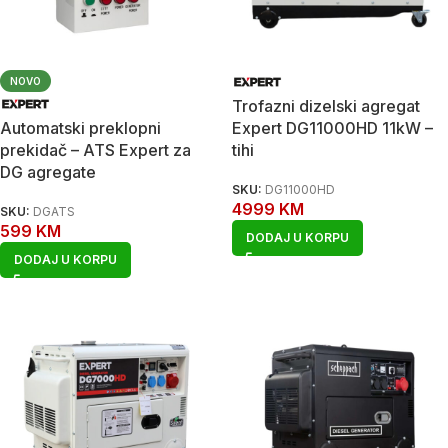
NOVO
Trofazni dizelski agregat
Automatski preklopni
Expert DG11000HD 11kW –
prekidač – ATS Expert za
tihi
DG agregate
SKU:
DG11000HD
4999
KM
SKU:
DGATS
599
KM
DODAJ U KORPU
DODAJ U KORPU