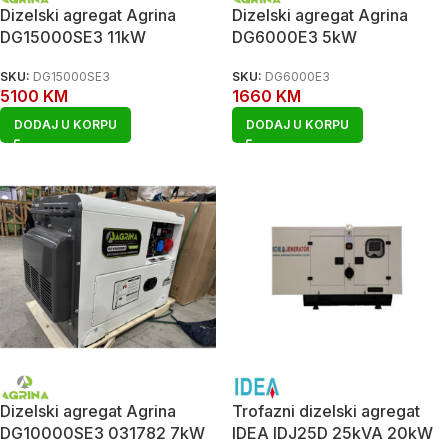
Dizelski agregat Agrina
Dizelski agregat Agrina
DG15000SE3 11kW
DG6000E3 5kW
SKU:
DG15000SE3
SKU:
DG6000E3
5100
KM
1660
KM
DODAJ U KORPU
DODAJ U KORPU
Dizelski agregat Agrina
Trofazni dizelski agregat
DG10000SE3 031782 7kW
IDEA IDJ25D 25kVA 20kW