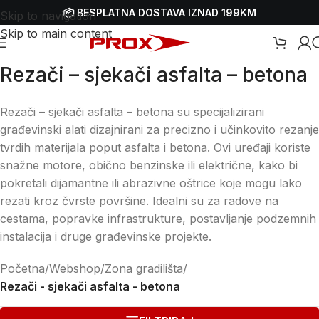
📦 BESPLATNA DOSTAVA IZNAD 199KM
Skip to navigation
Skip to main content
Rezači – sjekači asfalta – betona
Rezači – sjekači asfalta – betona su specijalizirani
građevinski alati dizajnirani za precizno i učinkovito rezanje
tvrdih materijala poput asfalta i betona. Ovi uređaji koriste
snažne motore, obično benzinske ili električne, kako bi
pokretali dijamantne ili abrazivne oštrice koje mogu lako
rezati kroz čvrste površine. Idealni su za radove na
cestama, popravke infrastrukture, postavljanje podzemnih
instalacija i druge građevinske projekte.
Početna
/
Webshop
/
Zona gradilišta
/
Rezači - sjekači asfalta - betona