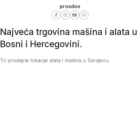
proxdoo
Najveća trgovina mašina i alata u
Bosni i Hercegovini.
Tri prodajne lokacije alata i mašina u Sarajevu.
Više od 800 kategorija alata i mašina u kojima ćete pronaći
sve sortirano i raspoređeno, sa preko 22 000 artikala u
ponudi. Zastupamo i nudimo više od 230 brendova !
Dostava u cijeloj BiH za 24/48h.
Važni linkovi
SPISAK OVLAŠTENIH SERVISA
KAKO NARUČITI?