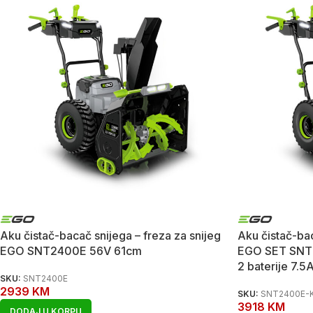
Aku čistač-bacač snijega – freza za snijeg
Aku čistač-bac
EGO SNT2400E 56V 61cm
EGO SET SNT
2 baterije 7.5
SKU:
SNT2400E
2939
KM
SKU:
SNT2400E-
3918
KM
DODAJ U KORPU