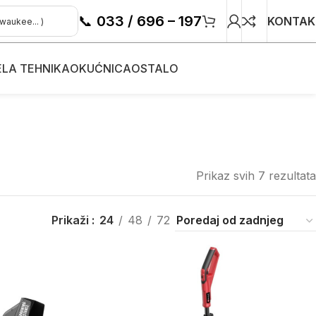
📞
033 / 696 – 197
KONTAK
ELA TEHNIKA
OKUĆNICA
OSTALO
Prikaz svih 7 rezultata
Prikaži
24
48
72