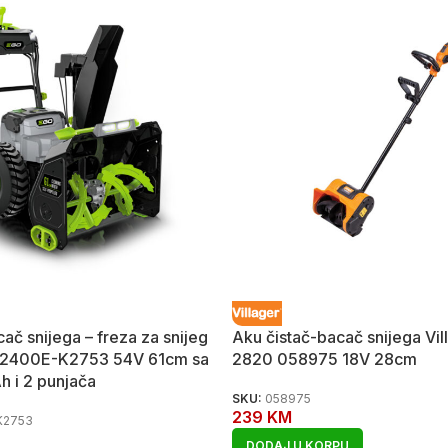
ač snijega – freza za snijeg
Aku čistač-bacač snijega Vi
2400E-K2753 54V 61cm sa
2820 058975 18V 28cm
Ah i 2 punjača
SKU:
058975
239
KM
K2753
DODAJ U KORPU