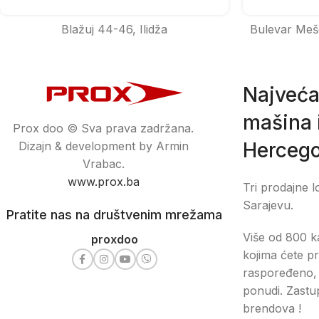
Blažuj 44-46, Ilidža
Bulevar Meš
Najveća
mašina i
Prox doo © Sva prava zadržana.
Hercego
Dizajn & development by Armin
Vrabac.
www.prox.ba
Tri prodajne l
Sarajevu.
Pratite nas na društvenim mrežama
Više od 800 ka
proxdoo
kojima ćete pr
raspoređeno, 
ponudi. Zastu
brendova !