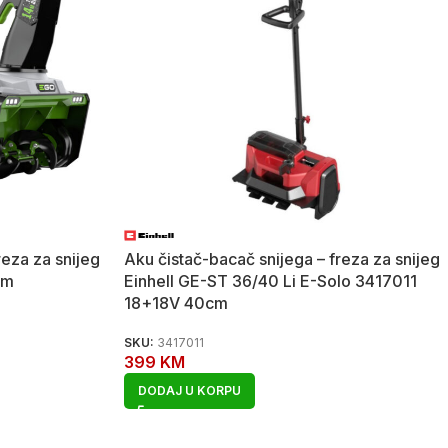
reza za snijeg
Aku čistač-bacač snijega – freza za snijeg
cm
Einhell GE-ST 36/40 Li E-Solo 3417011
18+18V 40cm
SKU:
3417011
399
KM
DODAJ U KORPU