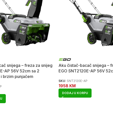
ač snijega – freza za snijeg
Aku čistač-bacač snijega – f
E-AP 56V 52cm sa 2
EGO SNT2120E-AP 56V 52
h i brzim punjačem
SKU:
SNT2120E-AP
1958
KM
P
DODAJ U KORPU
PU