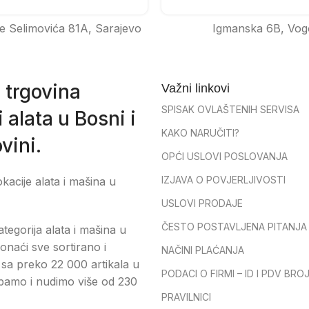
e Selimovića 81A, Sarajevo
Igmanska 6B, Vog
 trgovina
Važni linkovi
SPISAK OVLAŠTENIH SERVISA
 alata u Bosni i
KAKO NARUČITI?
vini.
OPĆI USLOVI POSLOVANJA
IZJAVA O POVJERLJIVOSTI
okacije alata i mašina u
USLOVI PRODAJE
ČESTO POSTAVLJENA PITANJA
tegorija alata i mašina u
onaći sve sortirano i
NAČINI PLAĆANJA
sa preko 22 000 artikala u
PODACI O FIRMI – ID I PDV BRO
pamo i nudimo više od 230
PRAVILNICI