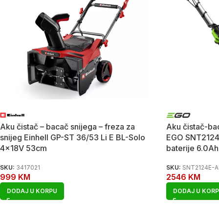
Aku čistač – bacač snijega – freza za
Aku čistač-bac
snijeg Einhell GP-ST 36/53 Li E BL-Solo
EGO SNT2124
4x18V 53cm
baterije 6.0A
SKU:
3417021
SKU:
SNT2124E-A
999
KM
2546
KM
DODAJ U KORPU
DODAJ U KOR