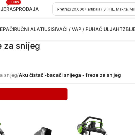
DO -80%
IJE
RASPRODAJA
EPAČI
RUČNI ALATI
USISIVAČI / VAP / PUHAČI
ULJA
HTZ
BIJ
e za snijeg
a snijeg
/
Aku čistači-bacači snijega - freze za snijeg