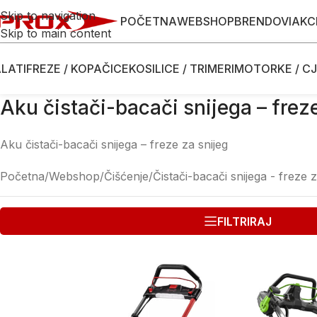
Skip to navigation
POČETNA
WEBSHOP
BRENDOVI
AKC
Skip to main content
LATI
FREZE / KOPAČICE
KOSILICE / TRIMERI
MOTORKE / CJ
Aku čistači-bacači snijega – frez
Aku čistači-bacači snijega – freze za snijeg
Početna
/
Webshop
/
Čišćenje
/
Čistači-bacači snijega - freze z
FILTRIRAJ