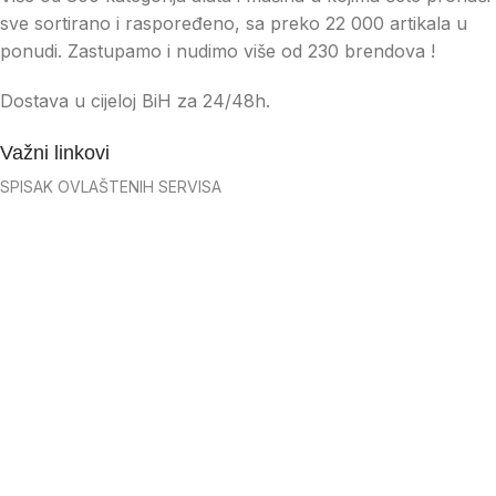
sve sortirano i raspoređeno, sa preko 22 000 artikala u
ponudi. Zastupamo i nudimo više od 230 brendova !
Dostava u cijeloj BiH za 24/48h.
Važni linkovi
SPISAK OVLAŠTENIH SERVISA
KAKO NARUČITI?
OPĆI USLOVI POSLOVANJA
IZJAVA O POVJERLJIVOSTI
USLOVI PRODAJE
ČESTO POSTAVLJENA PITANJA
NAČINI PLAĆANJA
PODACI O FIRMI – ID I PDV BROJ
PRAVILNICI