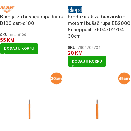
Burgija za bušače rupa Ruris
Produžetak za benzinski –
D100 cstt-d100
motorni bušač rupa EB2000
Scheppach 7904702704
SKU:
cstt-d100
30cm
55
KM
SKU:
7904702704
DODAJ U KORPU
20
KM
DODAJ U KORPU