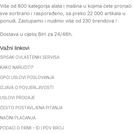
Više od 800 kategorija alata i mašina u kojima ćete pronaći
sve sortirano i raspoređeno, sa preko 22 000 artikala u
ponudi. Zastupamo i nudimo više od 230 brendova !
Dostava u cijeloj BiH za 24/48h.
Važni linkovi
SPISAK OVLAŠTENIH SERVISA
KAKO NARUČITI?
OPĆI USLOVI POSLOVANJA
IZJAVA O POVJERLJIVOSTI
USLOVI PRODAJE
ČESTO POSTAVLJENA PITANJA
NAČINI PLAĆANJA
PODACI O FIRMI – ID I PDV BROJ