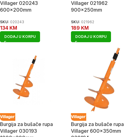
Villager 020243
Villager 021962
600x200mm
900x250mm
SKU:
020243
SKU:
021962
134
KM
189
KM
DODAJ U KORPU
DODAJ U KORPU
Burgija za bušače rupa
Burgija za bušače rupa
Villager 030193
Villager 600x350mm