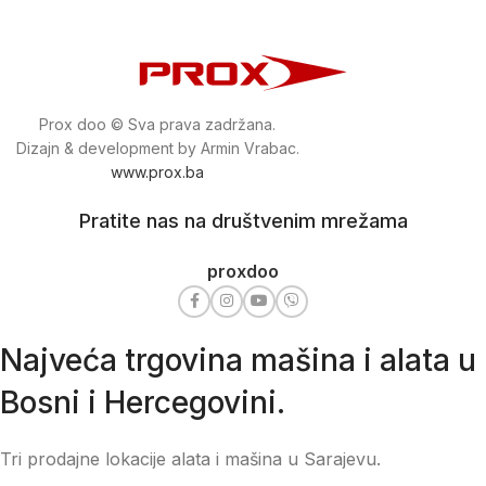
Prox doo © Sva prava zadržana.
Dizajn & development by Armin Vrabac.
www.prox.ba
Pratite nas na društvenim mrežama
proxdoo
Najveća trgovina mašina i alata u
Bosni i Hercegovini.
Tri prodajne lokacije alata i mašina u Sarajevu.