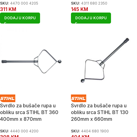
SKU:
4470 000 4205
SKU:
4311 680 2350
311
KM
145
KM
DODAJ U KORPU
DODAJ U KORPU
Svrdlo za bušače rupa u
Svrdlo za bušače rupa u
obliku srca STIHL BT 360
obliku srca STIHL BT 130
400mm x 870mm
260mm x 660mm
SKU:
4440 000 4200
SKU:
4404 680 1900
308
KM
404
KM