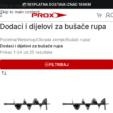
📦 BESPLATNA DOSTAVA IZNAD 199KM
Skip to navigation
Skip to main content
Dodaci i dijelovi za bušače rupa
Početna
/
Webshop
/
Obrada zemlje
/
Bušači rupa
/
Dodaci i dijelovi za bušače rupa
Prikaz 1–24 od 25 rezultata
FILTRIRAJ