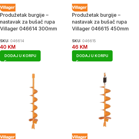
Produžetak burgije –
Produžetak burgije –
nastavak za bušač rupa
nastavak za bušač rupa
Villager 046614 300mm
Villager 046615 450mm
SKU:
046614
SKU:
046615
40
KM
46
KM
DODAJ U KORPU
DODAJ U KORPU