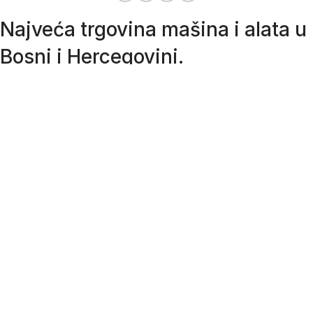
Najveća trgovina mašina i alata u
Bosni i Hercegovini.
Tri prodajne lokacije alata i mašina u Sarajevu.
Više od 800 kategorija alata i mašina u kojima ćete pronaći
sve sortirano i raspoređeno, sa preko 22 000 artikala u
ponudi. Zastupamo i nudimo više od 230 brendova !
Dostava u cijeloj BiH za 24/48h.
Važni linkovi
SPISAK OVLAŠTENIH SERVISA
KAKO NARUČITI?
OPĆI USLOVI POSLOVANJA