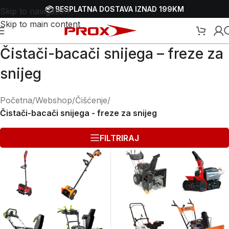
📦 BESPLATNA DOSTAVA IZNAD 199KM
Skip to navigation
Skip to main content
Čistači-bacači snijega – freze za
snijeg
Početna
/
Webshop
/
Čišćenje
/
Čistači-bacači snijega - freze za snijeg
FILTRIRAJ