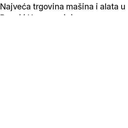
Najveća trgovina mašina i alata u
Bosni i Hercegovini.
Tri prodajne lokacije alata i mašina u Sarajevu.
Više od 800 kategorija alata i mašina u kojima ćete pronaći
sve sortirano i raspoređeno, sa preko 22 000 artikala u
ponudi. Zastupamo i nudimo više od 230 brendova !
Dostava u cijeloj BiH za 24/48h.
Važni linkovi
SPISAK OVLAŠTENIH SERVISA
KAKO NARUČITI?
OPĆI USLOVI POSLOVANJA
IZJAVA O POVJERLJIVOSTI