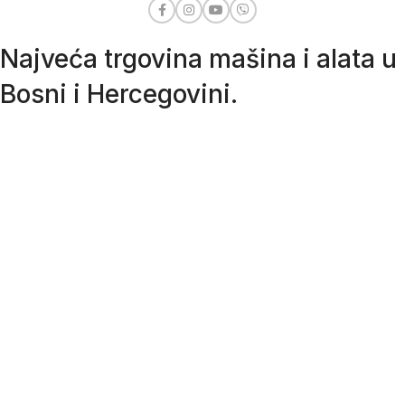
Najveća trgovina mašina i alata u
Bosni i Hercegovini.
Tri prodajne lokacije alata i mašina u Sarajevu.
Više od 800 kategorija alata i mašina u kojima ćete pronaći
sve sortirano i raspoređeno, sa preko 22 000 artikala u
ponudi. Zastupamo i nudimo više od 230 brendova !
Dostava u cijeloj BiH za 24/48h.
Važni linkovi
SPISAK OVLAŠTENIH SERVISA
KAKO NARUČITI?
OPĆI USLOVI POSLOVANJA