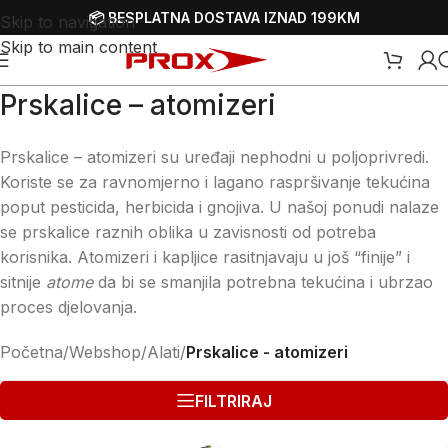
📦 BESPLATNA DOSTAVA IZNAD 199KM
Skip to navigation
Skip to main content
Prskalice – atomizeri
Prskalice – atomizeri su uređaji nephodni u poljoprivredi.
Koriste se za ravnomjerno i lagano raspršivanje tekućina
poput pesticida, herbicida i gnojiva. U našoj ponudi nalaze
se prskalice raznih oblika u zavisnosti od potreba
korisnika. Atomizeri i kapljice rasitnjavaju u još “finije” i
sitnije
atome
da bi se smanjila potrebna tekućina i ubrzao
proces djelovanja.
Početna
/
Webshop
/
Alati
/
Prskalice - atomizeri
FILTRIRAJ