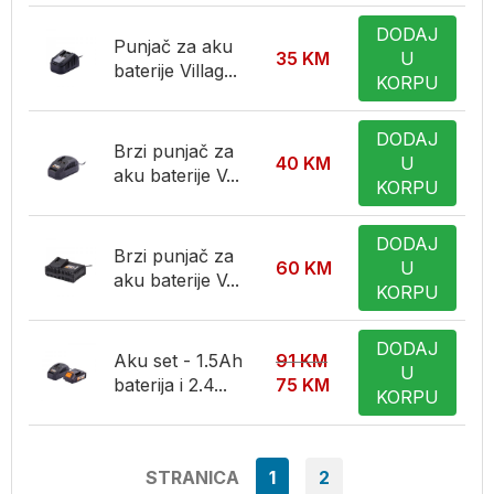
DODAJ
Punjač za aku
35
KM
U
baterije Villag...
KORPU
DODAJ
Brzi punjač za
40
KM
U
aku baterije V...
KORPU
DODAJ
Brzi punjač za
60
KM
U
aku baterije V...
KORPU
DODAJ
Aku set - 1.5Ah
91
KM
U
baterija i 2.4...
75
KM
KORPU
STRANICA
1
2