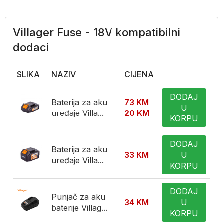
Villager Fuse - 18V kompatibilni
dodaci
SLIKA
NAZIV
CIJENA
DODAJ
Baterija za aku
73
KM
U
uređaje Villa...
20
KM
KORPU
DODAJ
Baterija za aku
33
KM
U
uređaje Villa...
KORPU
DODAJ
Punjač za aku
34
KM
U
baterije Villag...
KORPU