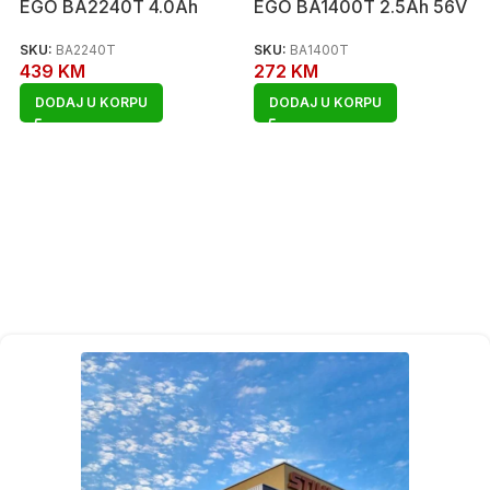
EGO BA2240T 4.0Ah
EGO BA1400T 2.5Ah 56V
SKU:
BA2240T
SKU:
BA1400T
439
KM
272
KM
DODAJ U KORPU
DODAJ U KORPU