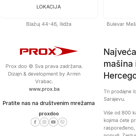
LOKACIJA
Blažuj 44-46, Ilidža
Bulevar Meš
Najveća
mašina i
Prox doo © Sva prava zadržana.
Hercego
Dizajn & development by Armin
Vrabac.
www.prox.ba
Tri prodajne l
Sarajevu.
Pratite nas na društvenim mrežama
Više od 800 ka
proxdoo
kojima ćete pr
raspoređeno, 
ponudi. Zastu