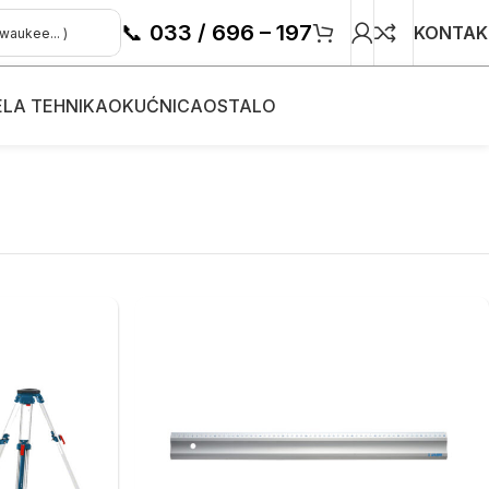
📞
033 / 696 – 197
KONTAK
ELA TEHNIKA
OKUĆNICA
OSTALO