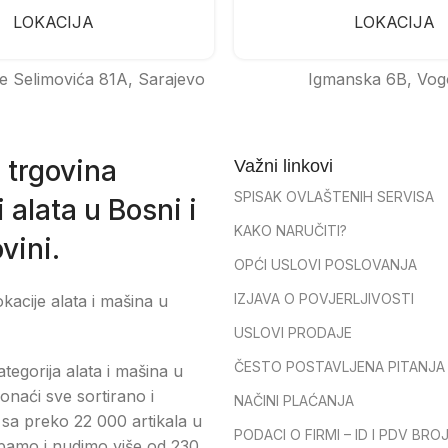
LOKACIJA
LOKACIJA
e Selimovića 81A, Sarajevo
Igmanska 6B, Vog
 trgovina
Važni linkovi
SPISAK OVLAŠTENIH SERVISA
 alata u Bosni i
KAKO NARUČITI?
vini.
OPĆI USLOVI POSLOVANJA
IZJAVA O POVJERLJIVOSTI
okacije alata i mašina u
USLOVI PRODAJE
ČESTO POSTAVLJENA PITANJA
tegorija alata i mašina u
onaći sve sortirano i
NAČINI PLAĆANJA
sa preko 22 000 artikala u
PODACI O FIRMI – ID I PDV BRO
pamo i nudimo više od 230