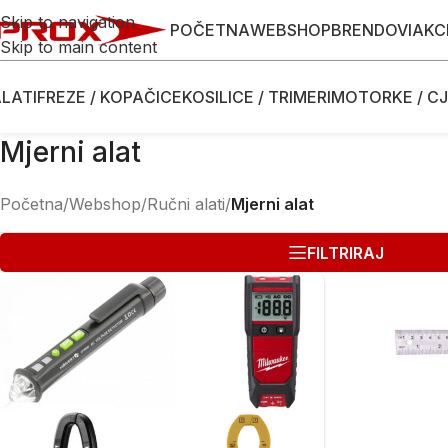
Skip to navigation
POČETNA
WEBSHOP
BRENDOVI
AKC
Skip to main content
LATI
FREZE / KOPAČICE
KOSILICE / TRIMERI
MOTORKE / CJ
Mjerni alat
Početna
/
Webshop
/
Ručni alati
/
Mjerni alat
FILTRIRAJ