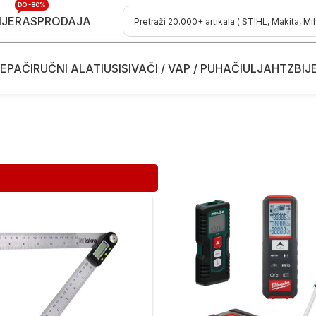
DO -80%
IJE
RASPRODAJA
EPAČI
RUČNI ALATI
USISIVAČI / VAP / PUHAČI
ULJA
HTZ
BIJ