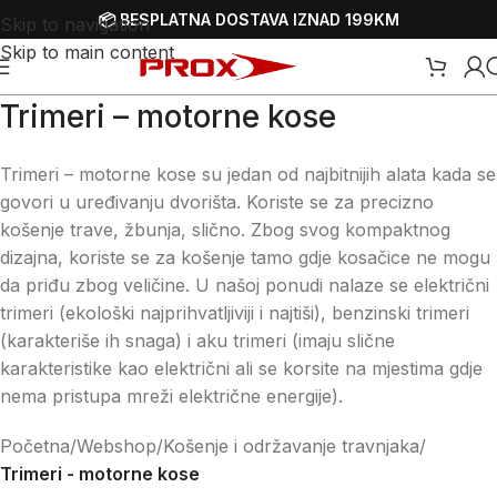
📦 BESPLATNA DOSTAVA IZNAD 199KM
Skip to navigation
Skip to main content
Trimeri – motorne kose
Trimeri – motorne kose su jedan od najbitnijih alata kada se
govori u uređivanju dvorišta. Koriste se za precizno
košenje trave, žbunja, slično. Zbog svog kompaktnog
dizajna, koriste se za košenje tamo gdje kosačice ne mogu
da priđu zbog veličine. U našoj ponudi nalaze se električni
trimeri (ekološki najprihvatljiviji i najtiši), benzinski trimeri
(karakteriše ih snaga) i aku trimeri (imaju slične
karakteristike kao električni ali se korsite na mjestima gdje
nema pristupa mreži električne energije).
Početna
/
Webshop
/
Košenje i održavanje travnjaka
/
Trimeri - motorne kose