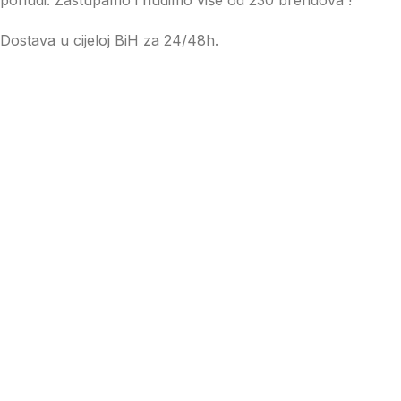
Dostava u cijeloj BiH za 24/48h.
Važni linkovi
SPISAK OVLAŠTENIH SERVISA
KAKO NARUČITI?
OPĆI USLOVI POSLOVANJA
IZJAVA O POVJERLJIVOSTI
USLOVI PRODAJE
ČESTO POSTAVLJENA PITANJA
NAČINI PLAĆANJA
PODACI O FIRMI – ID I PDV BROJ
PRAVILNICI
REKLAMACIJE