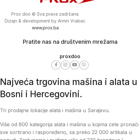
Prox doo © Sva prava zadržana.
Dizajn & development by Armin Vrabac.
www.prox.ba
Pratite nas na društvenim mrežama
proxdoo
Najveća trgovina mašina i alata u
Bosni i Hercegovini.
Tri prodajne lokacije alata i mašina u Sarajevu.
Više od 800 kategorija alata i mašina u kojima ćete pronaći
sve sortirano i raspoređeno, sa preko 22 000 artikala u
ponudi. Zastupamo i nudimo više od 230 brendova !