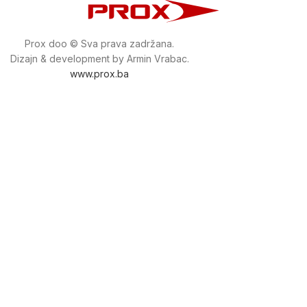
Prox doo © Sva prava zadržana.
Dizajn & development by Armin Vrabac.
www.prox.ba
Pratite nas na društvenim mrežama
proxdoo
Najveća trgovina mašina i alata u
Bosni i Hercegovini.
Tri prodajne lokacije alata i mašina u Sarajevu.
Više od 800 kategorija alata i mašina u kojima ćete pronaći
sve sortirano i raspoređeno, sa preko 22 000 artikala u