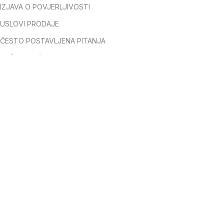
IZJAVA O POVJERLJIVOSTI
USLOVI PRODAJE
ČESTO POSTAVLJENA PITANJA
NAČINI PLAĆANJA
PODACI O FIRMI – ID I PDV BROJ
PRAVILNICI
REKLAMACIJE
Sigurno plaćanje kartica jednokratno i na rate
Osigurava Unicredit banka i Monri doo