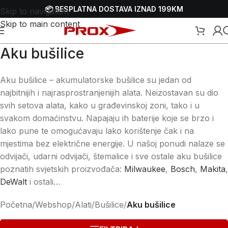
📦 BESPLATNA DOSTAVA IZNAD 199KM
Skip to navigation
Skip to main content
Aku bušilice
Aku bušilice – akumulatorske bušilice su jedan od
najbitnijih i najrasprostranjenijih alata. Neizostavan su dio
svih setova alata, kako u građevinskoj zoni, tako i u
svakom domaćinstvu. Napajaju ih baterije koje se brzo i
lako pune te omogućavaju lako korištenje čak i na
mjestima bez električne energije. U našoj ponudi nalaze se
odvijači, udarni odvijači, štemalice i sve ostale aku bušilice
poznatih svjetskih proizvođača:
Milwaukee
,
Bosch
,
Makita
,
DeWalt
i ostali…
Početna
/
Webshop
/
Alati
/
Bušilice
/
Aku bušilice