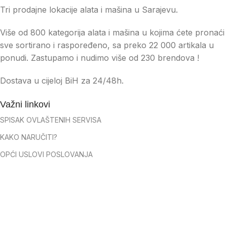
Tri prodajne lokacije alata i mašina u Sarajevu.
Više od 800 kategorija alata i mašina u kojima ćete pronaći
sve sortirano i raspoređeno, sa preko 22 000 artikala u
ponudi. Zastupamo i nudimo više od 230 brendova !
Dostava u cijeloj BiH za 24/48h.
Važni linkovi
SPISAK OVLAŠTENIH SERVISA
KAKO NARUČITI?
OPĆI USLOVI POSLOVANJA
IZJAVA O POVJERLJIVOSTI
USLOVI PRODAJE
ČESTO POSTAVLJENA PITANJA
NAČINI PLAĆANJA