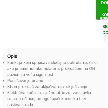
DO
KO
KUP
BRZ
BE
DO
Uporedi
Opis
Funkcija koja sprječava slučajno pokretanje, čak i
ako je umetnut akumulator s prekidačem na ON
poziciji za veću sigurnost
Podešavanje brzine
Klizni prekidač za uključivanje / isključivanje
Električna kočnica, nježno ali brzo, zaustavlja
rotaciju oštrice, omogućujući korisniku brzi
nastavak rada