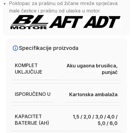
Poklopac za prašinu od žičane mreže sprječava
male čestice i prašinu od ulaska u motor
Specifikacije proizvoda
KOMPLET
Aku ugaona brusilica,
UKLJUČUJE
punjač
ISPORUČENO U
Kartonska ambalaža
KAPACITET
1,5 / 2,0 / 3,0 / 4,0 /
BATERIJE (AH)
5,0 / 6,0