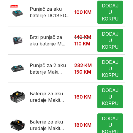
DODAJ
Punjač za aku
100
KM
U
baterije DC18SD...
KORPU
DODAJ
Brzi punjač za
140
KM
U
aku baterije M...
110
KM
KORPU
DODAJ
Punjač za 2 aku
232
KM
U
baterije Maki...
150
KM
KORPU
DODAJ
Baterija za aku
160
KM
U
uređaje Makit...
KORPU
DODAJ
Baterija za aku
180
KM
U
uređaje Makit...
KORPU