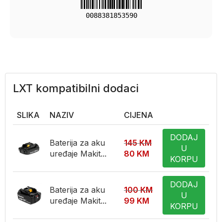
0088381853590
LXT kompatibilni dodaci
SLIKA
NAZIV
CIJENA
DODAJ
Baterija za aku
145
KM
U
uređaje Makit...
80
KM
KORPU
DODAJ
Baterija za aku
100
KM
U
uređaje Makit...
99
KM
KORPU