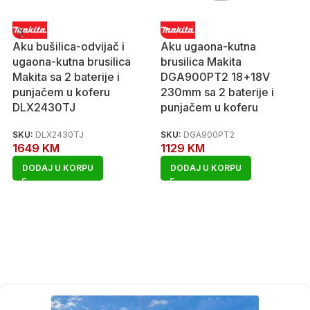
Aku bušilica-odvijač i
Aku ugaona-kutna
ugaona-kutna brusilica
brusilica Makita
Makita sa 2 baterije i
DGA900PT2 18+18V
punjačem u koferu
230mm sa 2 baterije i
DLX2430TJ
punjačem u koferu
SKU:
DLX2430TJ
SKU:
DGA900PT2
1649
KM
1129
KM
DODAJ U KORPU
DODAJ U KORPU