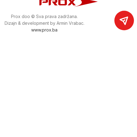
Prox doo © Sva prava zadržana.
Dizajn & development by Armin Vrabac.
www.prox.ba
Pratite nas na društvenim mrežama
proxdoo
Najveća trgovina mašina i alata u
Bosni i Hercegovini.
Tri prodajne lokacije alata i mašina u Sarajevu.
Više od 800 kategorija alata i mašina u kojima ćete pronaći
sve sortirano i raspoređeno, sa preko 22 000 artikala u