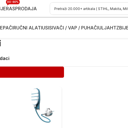
DO -80%
IJE
RASPRODAJA
EPAČI
RUČNI ALATI
USISIVAČI / VAP / PUHAČI
ULJA
HTZ
BIJ
i
odaci