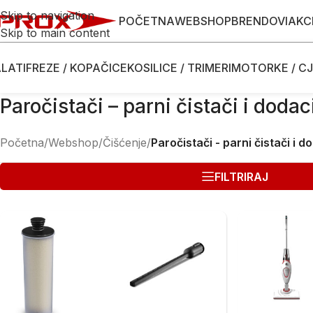
Skip to navigation
POČETNA
WEBSHOP
BRENDOVI
AKC
Skip to main content
LATI
FREZE / KOPAČICE
KOSILICE / TRIMERI
MOTORKE / CJ
Paročistači – parni čistači i dodac
Početna
/
Webshop
/
Čišćenje
/
Paročistači - parni čistači i d
FILTRIRAJ