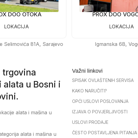
OX DOO OTOKA
PROX DOO VOG
LOKACIJA
LOKACIJA
e Selimovića 81A, Sarajevo
Igmanska 6B, Vog
 trgovina
Važni linkovi
SPISAK OVLAŠTENIH SERVISA
 alata u Bosni i
KAKO NARUČITI?
vini.
OPĆI USLOVI POSLOVANJA
IZJAVA O POVJERLJIVOSTI
okacije alata i mašina u
USLOVI PRODAJE
ČESTO POSTAVLJENA PITANJA
tegorija alata i mašina u