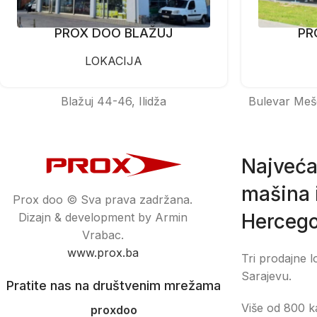
PROX DOO BLAŽUJ
PR
LOKACIJA
Blažuj 44-46, Ilidža
Bulevar Meš
Najveća
mašina i
Prox doo © Sva prava zadržana.
Hercego
Dizajn & development by Armin
Vrabac.
www.prox.ba
Tri prodajne l
Sarajevu.
Pratite nas na društvenim mrežama
Više od 800 ka
proxdoo