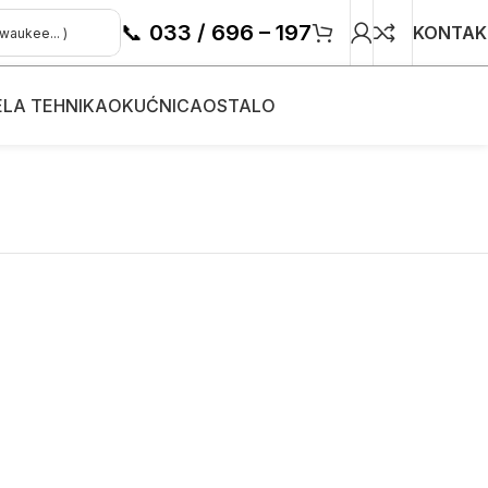
📞
033 / 696 – 197
KONTAK
ELA TEHNIKA
OKUĆNICA
OSTALO