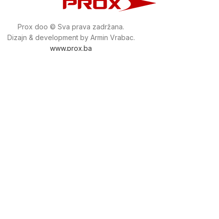
Prox doo © Sva prava zadržana.
Dizajn & development by Armin Vrabac.
www.prox.ba
Pratite nas na društvenim mrežama
proxdoo
Najveća trgovina mašina i alata u
Bosni i Hercegovini.
Tri prodajne lokacije alata i mašina u Sarajevu.
Više od 800 kategorija alata i mašina u kojima ćete pronaći
sve sortirano i raspoređeno, sa preko 22 000 artikala u