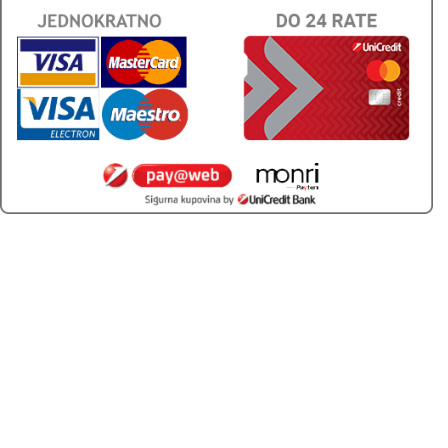
Aku udarne bušilice - udarni odvijači
|
Nasadni ključevi
|
Burgije - boreri za bušilice
|
Viljuškasto-okasti ključevi
|
Setovi ručnih alata
|
Aku bušilice - odvijači
|
Električne ugaone - kutne brusilice
|
Baterije za AKU
uređaje
|
Električne udarne bušilice - udarni odvijači
|
Nasadni ključevi
|
Punjači za AKU baterije
|
Pljosnati
izvijači - šarafcigeri
|
Bitovi za bušilice
|
Ostali ručni