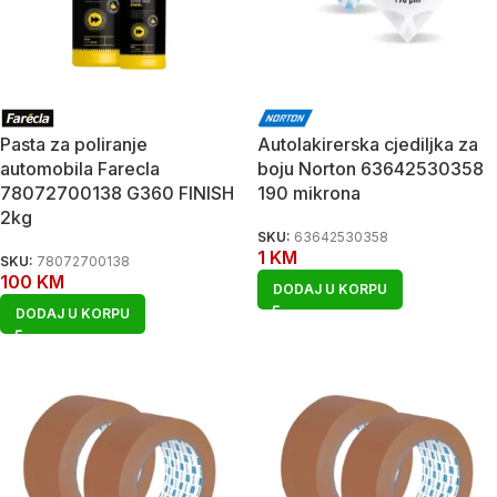
Pasta za poliranje
Autolakirerska cjediljka za
automobila Farecla
boju Norton 63642530358
78072700138 G360 FINISH
190 mikrona
2kg
SKU:
63642530358
1
KM
SKU:
78072700138
100
KM
DODAJ U KORPU
DODAJ U KORPU