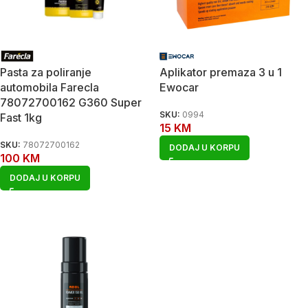
Pasta za poliranje
Aplikator premaza 3 u 1
automobila Farecla
Ewocar
78072700162 G360 Super
SKU:
0994
Fast 1kg
15
KM
SKU:
78072700162
DODAJ U KORPU
100
KM
DODAJ U KORPU