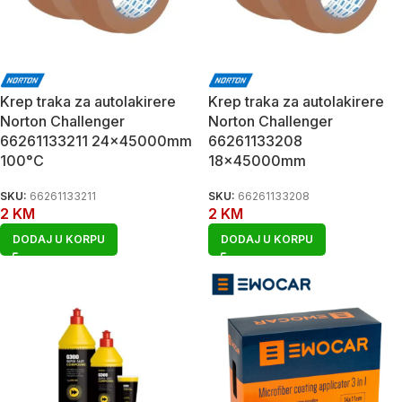
Krep traka za autolakirere
Krep traka za autolakirere
Norton Challenger
Norton Challenger
66261133211 24x45000mm
66261133208
100°C
18x45000mm
SKU:
66261133211
SKU:
66261133208
2
KM
2
KM
DODAJ U KORPU
DODAJ U KORPU