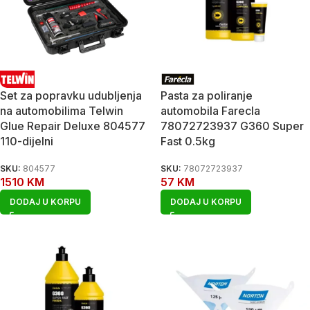
Set za popravku udubljenja
Pasta za poliranje
na automobilima Telwin
automobila Farecla
Glue Repair Deluxe 804577
78072723937 G360 Super
110-dijelni
Fast 0.5kg
SKU:
804577
SKU:
78072723937
1510
KM
57
KM
DODAJ U KORPU
DODAJ U KORPU