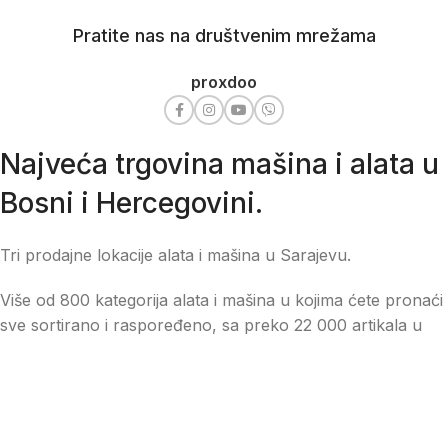
Pratite nas na društvenim mrežama
proxdoo
Najveća trgovina mašina i alata u
Bosni i Hercegovini.
Tri prodajne lokacije alata i mašina u Sarajevu.
Više od 800 kategorija alata i mašina u kojima ćete pronaći
sve sortirano i raspoređeno, sa preko 22 000 artikala u
ponudi. Zastupamo i nudimo više od 230 brendova !
Dostava u cijeloj BiH za 24/48h.
Važni linkovi