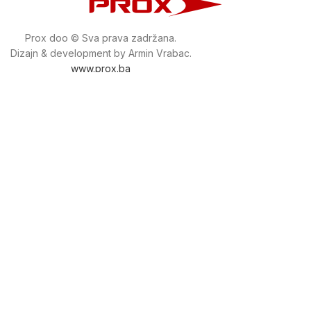
Prox doo © Sva prava zadržana.
Dizajn & development by Armin Vrabac.
www.prox.ba
Pratite nas na društvenim mrežama
proxdoo
Najveća trgovina mašina i alata u
Bosni i Hercegovini.
Tri prodajne lokacije alata i mašina u Sarajevu.
Više od 800 kategorija alata i mašina u kojima ćete pronaći
sve sortirano i raspoređeno, sa preko 22 000 artikala u