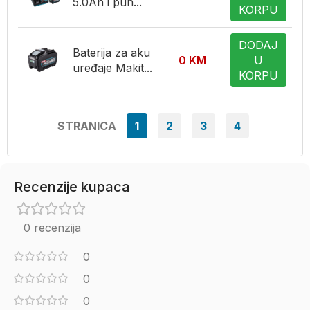
5.0Ah i pun...
KORPU
DODAJ
Baterija za aku
0
KM
U
uređaje Makit...
KORPU
STRANICA
1
2
3
4
Recenzije kupaca
0 recenzija
0
0
0