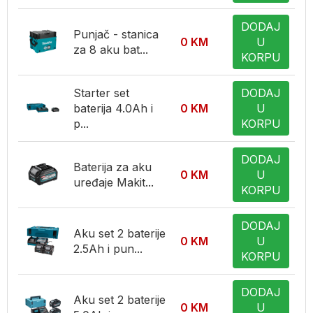
DODAJ
Punjač - stanica
0
KM
U
za 8 aku bat...
KORPU
Starter set
DODAJ
baterija 4.0Ah i
0
KM
U
p...
KORPU
DODAJ
Baterija za aku
0
KM
U
uređaje Makit...
KORPU
DODAJ
Aku set 2 baterije
0
KM
U
2.5Ah i pun...
KORPU
DODAJ
Aku set 2 baterije
0
KM
U