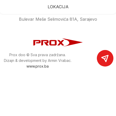
LOKACIJA
Bulevar Meše Selimovića 81A, Sarajevo
Prox doo © Sva prava zadržana.
Dizajn & development by Armin Vrabac.
www.prox.ba
Pratite nas na društvenim mrežama
proxdoo
Najveća trgovina mašina i alata u