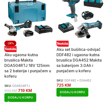
-28%
Aku set bušilica-odvijač
Aku ugaona-kutna
DDF482 i ugaona-kutna
brusilica Makita
brusilica DGA452 Makita
DGA504RTJ 18V 125mm
sa baterijom 3.0Ah i
sa 2 baterije i punjačem u
punjačem u koferu
koferu
SKU:
DDF482 + DGA452
725
KM
SKU:
DGA504RTJ
719
KM
999
KM
DODAJ U KORPU
DODAJ U KORPU