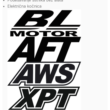
Podešavanje štitnika bez alata
Električna kočnica