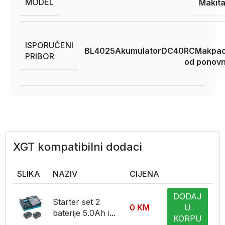
MODEL
Makit
ISPORUČENI
BL4025
Akumulator
DC40RC
Makpa
PRIBOR
od ponovn
XGT kompatibilni dodaci
SLIKA
NAZIV
CIJENA
DODAJ
Starter set 2
0
KM
U
baterije 5.0Ah i...
KORPU