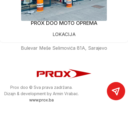
PROX DOO MOTO OPREMA
LOKACIJA
Bulevar Meše Selimovića 81A, Sarajevo
Prox doo © Sva prava zadržana.
Dizajn & development by Armin Vrabac.
www.prox.ba
Pratite nas na društvenim mrežama
proxdoo