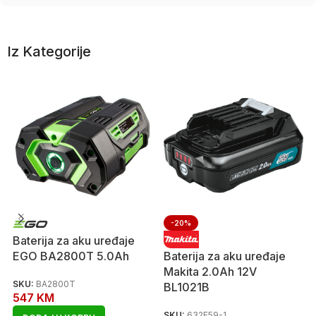
Iz Kategorije
-20%
Baterija za aku uređaje
EGO BA2800T 5.0Ah
Baterija za aku uređaje
Makita 2.0Ah 12V
SKU:
BA2800T
BL1021B
547
KM
SKU:
632F59-1