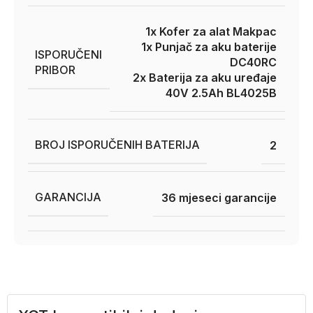
1x Kofer za alat Makpac
1x Punjač za aku baterije
ISPORUČENI
DC40RC
PRIBOR
2x Baterija za aku uređaje
40V 2.5Ah BL4025B
BROJ ISPORUČENIH BATERIJA
2
GARANCIJA
36 mjeseci garancije