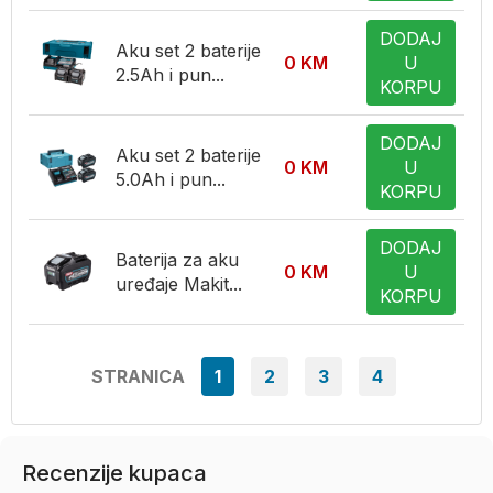
DODAJ
Aku set 2 baterije
0
KM
U
2.5Ah i pun...
KORPU
DODAJ
Aku set 2 baterije
0
KM
U
5.0Ah i pun...
KORPU
DODAJ
Baterija za aku
0
KM
U
uređaje Makit...
KORPU
STRANICA
1
2
3
4
Recenzije kupaca