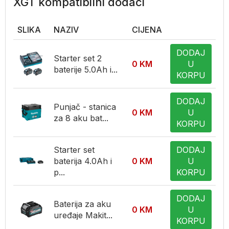
XGT kompatibilni dodaci
SLIKA
NAZIV
CIJENA
DODAJ
Starter set 2
0
KM
U
baterije 5.0Ah i...
KORPU
DODAJ
Punjač - stanica
0
KM
U
za 8 aku bat...
KORPU
Starter set
DODAJ
baterija 4.0Ah i
0
KM
U
p...
KORPU
DODAJ
Baterija za aku
0
KM
U
uređaje Makit...
KORPU