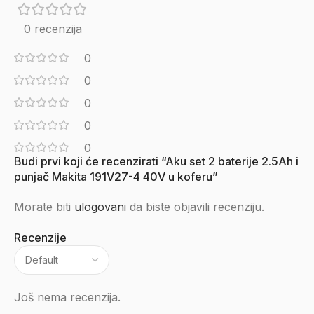
0 recenzija
0
0
0
0
0
Budi prvi koji će recenzirati “Aku set 2 baterije 2.5Ah i
punjač Makita 191V27-4 40V u koferu”
Morate biti
ulogovani
da biste objavili recenziju.
Recenzije
Još nema recenzija.