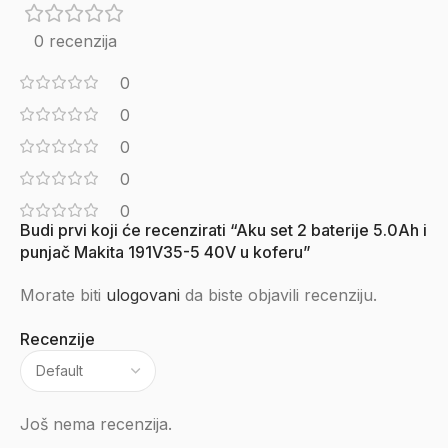
0 recenzija
0
0
0
0
0
Budi prvi koji će recenzirati “Aku set 2 baterije 5.0Ah i
punjač Makita 191V35-5 40V u koferu”
Morate biti
ulogovani
da biste objavili recenziju.
Recenzije
Još nema recenzija.