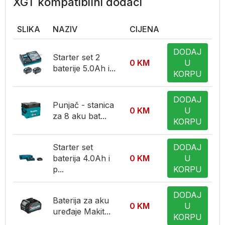
XGT kompatibilni dodaci
SLIKA
NAZIV
CIJENA
DODAJ
Starter set 2
0
KM
U
baterije 5.0Ah i...
KORPU
DODAJ
Punjač - stanica
0
KM
U
za 8 aku bat...
KORPU
Starter set
DODAJ
baterija 4.0Ah i
0
KM
U
p...
KORPU
DODAJ
Baterija za aku
0
KM
U
uređaje Makit...
KORPU