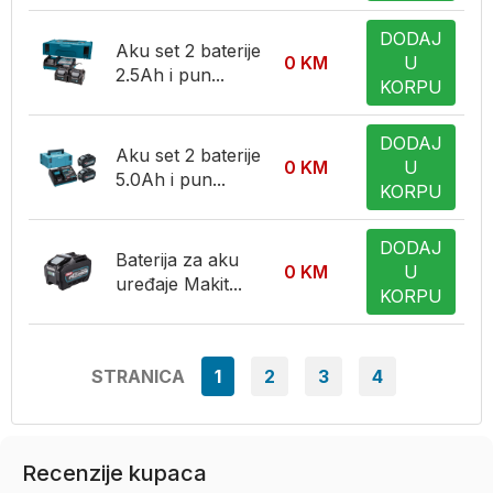
DODAJ
Aku set 2 baterije
0
KM
U
2.5Ah i pun...
KORPU
DODAJ
Aku set 2 baterije
0
KM
U
5.0Ah i pun...
KORPU
DODAJ
Baterija za aku
0
KM
U
uređaje Makit...
KORPU
STRANICA
1
2
3
4
Recenzije kupaca