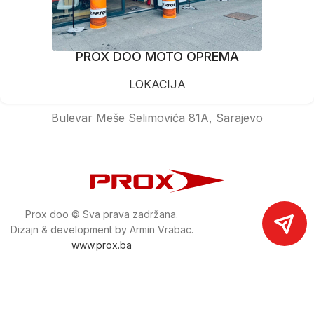
PROX DOO MOTO OPREMA
LOKACIJA
Bulevar Meše Selimovića 81A, Sarajevo
Prox doo © Sva prava zadržana.
Dizajn & development by Armin Vrabac.
www.prox.ba
Pratite nas na društvenim mrežama
proxdoo