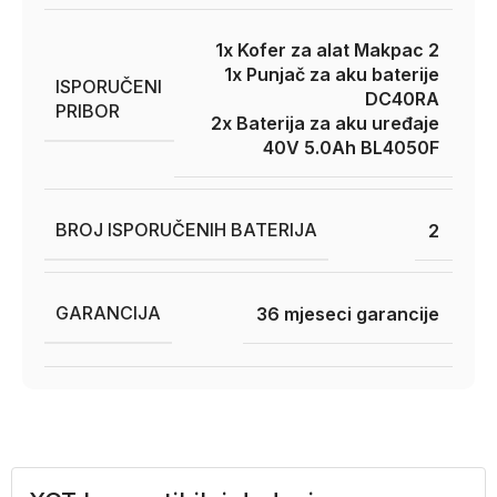
1x Kofer za alat Makpac 2
1x Punjač za aku baterije
ISPORUČENI
DC40RA
PRIBOR
2x Baterija za aku uređaje
40V 5.0Ah BL4050F
BROJ ISPORUČENIH BATERIJA
2
GARANCIJA
36 mjeseci garancije