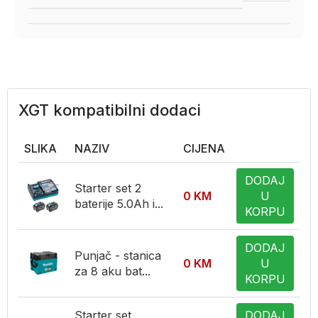
XGT kompatibilni dodaci
SLIKA
NAZIV
CIJENA
DODAJ
Starter set 2
0
KM
U
baterije 5.0Ah i...
KORPU
DODAJ
Punjač - stanica
0
KM
U
za 8 aku bat...
KORPU
Starter set
DODAJ