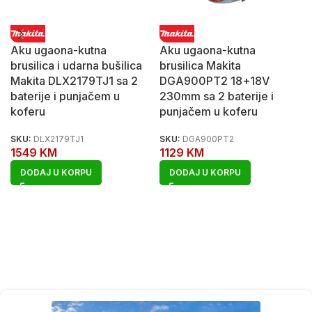
Aku ugaona-kutna
Aku ugaona-kutna
brusilica i udarna bušilica
brusilica Makita
Makita DLX2179TJ1 sa 2
DGA900PT2 18+18V
baterije i punjačem u
230mm sa 2 baterije i
koferu
punjačem u koferu
SKU:
DLX2179TJ1
SKU:
DGA900PT2
1549
KM
1129
KM
DODAJ U KORPU
DODAJ U KORPU