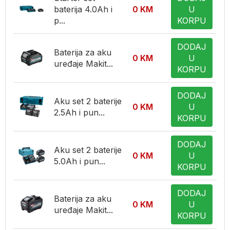
baterija 4.0Ah i
0
KM
U
p...
KORPU
DODAJ
Baterija za aku
0
KM
U
uređaje Makit...
KORPU
DODAJ
Aku set 2 baterije
0
KM
U
2.5Ah i pun...
KORPU
DODAJ
Aku set 2 baterije
0
KM
U
5.0Ah i pun...
KORPU
DODAJ
Baterija za aku
0
KM
U
uređaje Makit...
KORPU