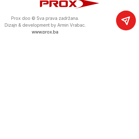
Prox doo © Sva prava zadržana.
Dizajn & development by Armin Vrabac.
www.prox.ba
Pratite nas na društvenim mrežama
proxdoo
Najveća trgovina mašina i alata u
Bosni i Hercegovini.
Tri prodajne lokacije alata i mašina u Sarajevu.
Više od 800 kategorija alata i mašina u kojima ćete pronaći
sve sortirano i raspoređeno, sa preko 22 000 artikala u