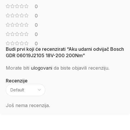
0
0
0
0
0
Budi prvi koji će recenzirati “Aku udarni odvijač Bosch
GDR 06019J2105 18V-200 200Nm”
Morate biti
ulogovani
da biste objavili recenziju.
Recenzije
Još nema recenzija.