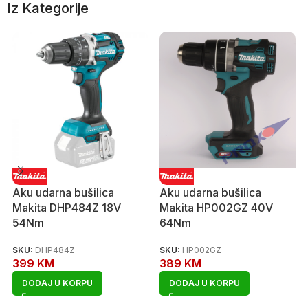
Iz Kategorije
Aku udarna bušilica
Aku udarna bušilica
Makita DHP484Z 18V
Makita HP002GZ 40V
54Nm
64Nm
SKU:
DHP484Z
SKU:
HP002GZ
399
KM
389
KM
DODAJ U KORPU
DODAJ U KORPU