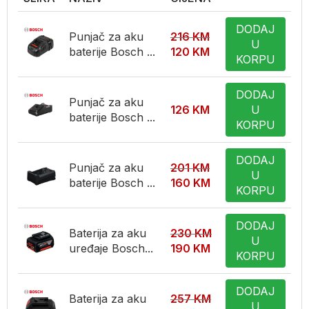
DODAJ
Punjač za aku
216
KM
U
baterije Bosch ...
120
KM
KORPU
DODAJ
Punjač za aku
126
KM
U
baterije Bosch ...
KORPU
DODAJ
Punjač za aku
201
KM
U
baterije Bosch ...
160
KM
KORPU
DODAJ
Baterija za aku
230
KM
U
uređaje Bosch...
190
KM
KORPU
DODAJ
Baterija za aku
257
KM
U