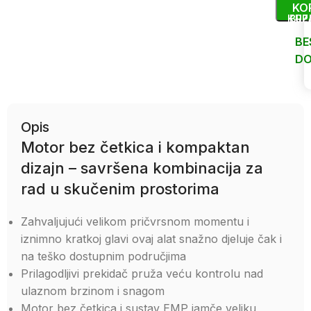
KO
KUP
BRZ
BE
DO
Uporedi
Opis
Motor bez četkica i kompaktan
dizajn – savršena kombinacija za
rad u skučenim prostorima
Zahvaljujući velikom pričvrsnom momentu i
iznimno kratkoj glavi ovaj alat snažno djeluje čak i
na teško dostupnim područjima
Prilagodljivi prekidač pruža veću kontrolu nad
ulaznom brzinom i snagom
Motor bez četkica i sustav EMP jamče veliku