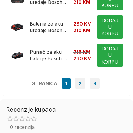
uređaje Bosch...
210
KM
KORPU
DODAJ
Baterija za aku
280
KM
U
uređaje Bosch...
210
KM
KORPU
DODAJ
Punjač za aku
318
KM
U
baterije Bosch ...
260
KM
KORPU
STRANICA
1
2
3
Recenzije kupaca
0 recenzija