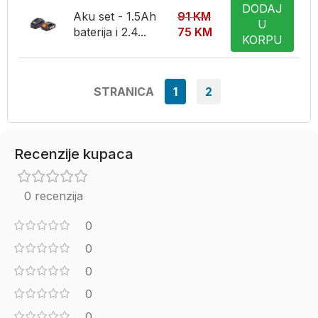
DODAJ
Aku set - 1.5Ah
91
KM
U
baterija i 2.4...
75
KM
KORPU
STRANICA
1
2
Recenzije kupaca
0 recenzija
0
0
0
0
0