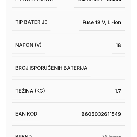
TIP BATERIJE
Fuse 18 V, Li-ion
NAPON (V)
18
BROJ ISPORUČENIH BATERIJA
TEŽINA (KG)
1.7
EAN KOD
8605032611549
BREND
Villager