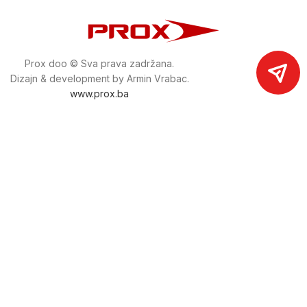
Prox doo © Sva prava zadržana.
Dizajn & development by Armin Vrabac.
www.prox.ba
Pratite nas na društvenim mrežama
proxdoo
Najveća trgovina mašina i alata u
Bosni i Hercegovini.
Tri prodajne lokacije alata i mašina u Sarajevu.
Više od 800 kategorija alata i mašina u kojima ćete pronaći