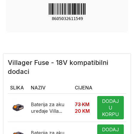
8605032611549
Villager Fuse - 18V kompatibilni
dodaci
SLIKA
NAZIV
CIJENA
DODAJ
Baterija za aku
73
KM
U
uređaje Villa...
20
KM
KORPU
DODAJ
Baterija za aku