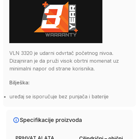
VLN 3320 je udarni odvrtač početnog nivoa.
Dizajniran je da pruži visok obrtni momenat uz
minimalni napor od strane korisnika.
Bilješka:
uređaj se isporučuje bez punjača i baterije
Specifikacije proizvoda
PRIHVAT ALATA
Cilindrični – obični