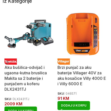
Iz Kategorije
Aku bušilica-odvijač i
Brzi punjač za aku
ugaona-kutna brusilica
baterije Villager 40V za
Makita sa 2 baterije i
aku kosačice Villy 4000 E
punjačem u koferu
i Villy 6000 E
DLX2431TJ
SKU:
046571
91
KM
SKU:
DLX2431TJ
2009
KM
DODAJ U KORPU
DODAJ U KORPU