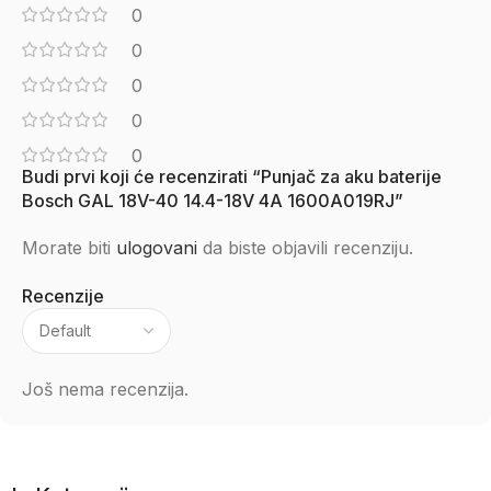
0
0
0
0
0
Budi prvi koji će recenzirati “Punjač za aku baterije
Bosch GAL 18V-40 14.4-18V 4A 1600A019RJ”
Morate biti
ulogovani
da biste objavili recenziju.
Recenzije
Još nema recenzija.