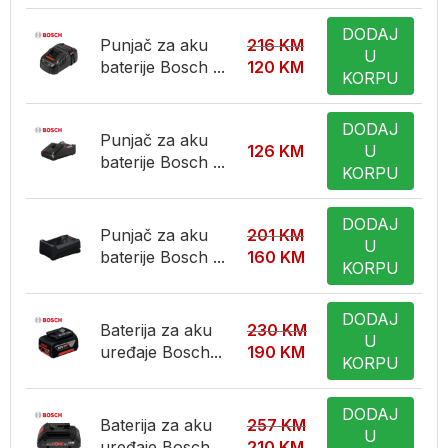
DODAJ
Punjač za aku
216
KM
U
baterije Bosch ...
120
KM
KORPU
DODAJ
Punjač za aku
126
KM
U
baterije Bosch ...
KORPU
DODAJ
Punjač za aku
201
KM
U
baterije Bosch ...
160
KM
KORPU
DODAJ
Baterija za aku
230
KM
U
uređaje Bosch...
190
KM
KORPU
DODAJ
Baterija za aku
257
KM
U
uređaje Bosch...
210
KM