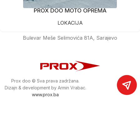
PROX DOO MOTO OPREMA
LOKACIJA
Bulevar Meše Selimovića 81A, Sarajevo
Prox doo © Sva prava zadržana.
Dizajn & development by Armin Vrabac.
www.prox.ba
Pratite nas na društvenim mrežama
proxdoo