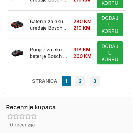
KORPU
DODAJ
Baterija za aku
280
KM
U
uređaje Bosch...
210
KM
KORPU
DODAJ
Punjač za aku
318
KM
U
baterije Bosch ...
260
KM
KORPU
STRANICA
1
2
3
Recenzije kupaca
0 recenzija