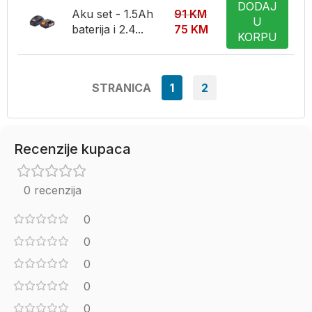
DODAJ
Aku set - 1.5Ah
91
KM
U
baterija i 2.4...
75
KM
KORPU
STRANICA
1
2
Recenzije kupaca
0 recenzija
0
0
0
0
0