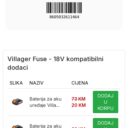
8605032611464
Villager Fuse - 18V kompatibilni
dodaci
SLIKA
NAZIV
CIJENA
DODAJ
Baterija za aku
73
KM
U
uređaje Villa...
20
KM
KORPU
DODAJ
Baterija za aku