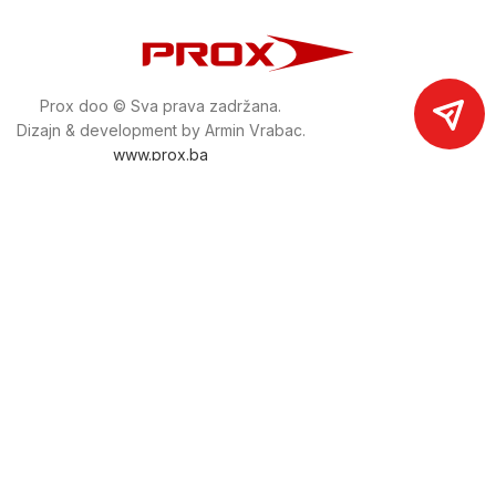
Prox doo © Sva prava zadržana.
Dizajn & development by Armin Vrabac.
www.prox.ba
Pratite nas na društvenim mrežama
proxdoo
Najveća trgovina mašina i alata u
Bosni i Hercegovini.
Tri prodajne lokacije alata i mašina u Sarajevu.