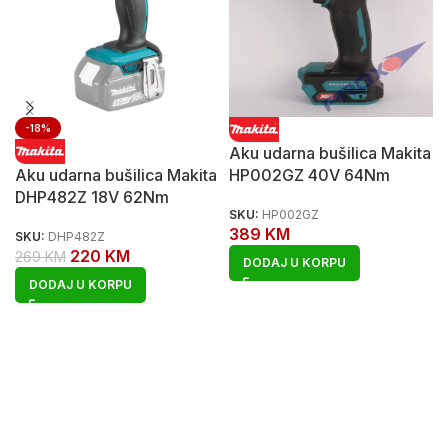
-18%
Aku udarna bušilica Makita
Aku udarna bušilica Makita
HP002GZ 40V 64Nm
DHP482Z 18V 62Nm
SKU:
HP002GZ
389
KM
SKU:
DHP482Z
220
KM
269
KM
DODAJ U KORPU
DODAJ U KORPU