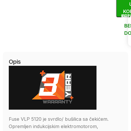
KO
KUP
BRZ
BE
DO
Uporedi
Opis
Fuse VLP 5120 je svrdlo/ bušilica sa čekićem.
Opremljen indukcijskim elektromotorom,