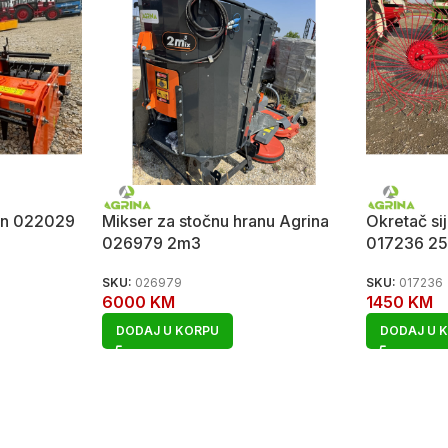
man 022029
Mikser za stočnu hranu Agrina
Okretač si
026979 2m3
017236 2
SKU:
026979
SKU:
017236
6000
KM
1450
KM
DODAJ U KORPU
DODAJ U 