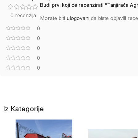
Budi prvi koji će recenzirati “Tanjirača A
0 recenzija
Morate biti
ulogovani
da biste objavili rece
0
0
0
0
0
Iz Kategorije