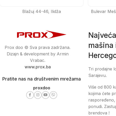
Blažuj 44-46, Ilidža
Bulevar Meš
Najveća
mašina i
Prox doo © Sva prava zadržana.
Hercego
Dizajn & development by Armin
Vrabac.
www.prox.ba
Tri prodajne l
Sarajevu.
Pratite nas na društvenim mrežama
Više od 800 ka
proxdoo
kojima ćete pr
raspoređeno, 
ponudi. Zastu
brendova !