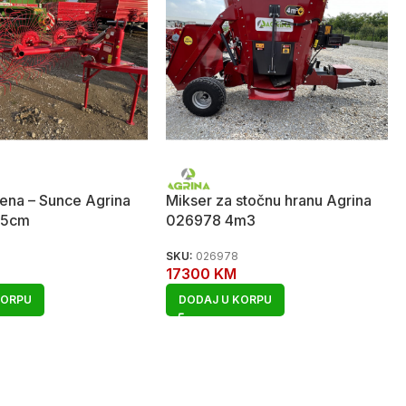
jena – Sunce Agrina
Mikser za stočnu hranu Agrina
55cm
026978 4m3
SKU:
026978
17300
KM
KORPU
DODAJ U KORPU