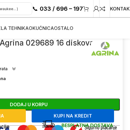
📞
033 / 696 – 197
KONTAK
ELA TEHNIKA
OKUĆNICA
OSTALO
 Agrina 029689 16 diskova
rata
ana
DODAJ U KORPU
NA
KUPI NA KREDIT
BESPLATNA DOSTAVA
cije