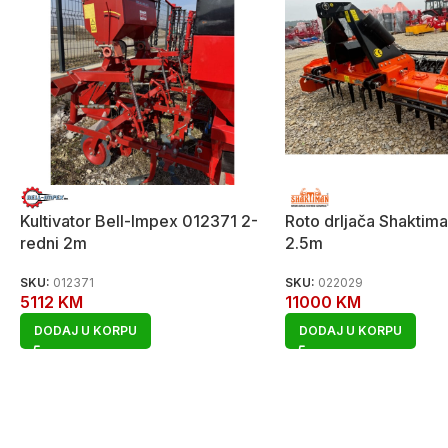
Kultivator Bell-Impex 012371 2-
Roto drljača Shakti
redni 2m
2.5m
SKU:
012371
SKU:
022029
5112
KM
11000
KM
DODAJ U KORPU
DODAJ U KORPU