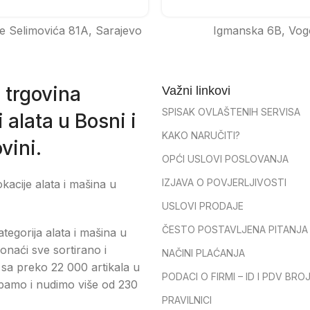
e Selimovića 81A, Sarajevo
Igmanska 6B, Vog
 trgovina
Važni linkovi
SPISAK OVLAŠTENIH SERVISA
 alata u Bosni i
KAKO NARUČITI?
vini.
OPĆI USLOVI POSLOVANJA
IZJAVA O POVJERLJIVOSTI
okacije alata i mašina u
USLOVI PRODAJE
ČESTO POSTAVLJENA PITANJA
tegorija alata i mašina u
onaći sve sortirano i
NAČINI PLAĆANJA
sa preko 22 000 artikala u
PODACI O FIRMI – ID I PDV BRO
pamo i nudimo više od 230
PRAVILNICI