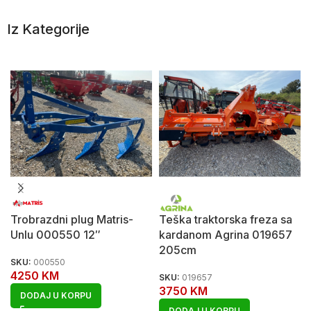
Iz Kategorije
Trobrazdni plug Matris-
Teška traktorska freza sa
Unlu 000550 12″
kardanom Agrina 019657
205cm
SKU:
000550
4250
KM
SKU:
019657
3750
KM
DODAJ U KORPU
DODAJ U KORPU