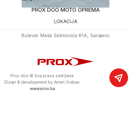
PROX DOO MOTO OPREMA
LOKACIJA
Bulevar Meše Selimovića 81A, Sarajevo
Prox doo © Sva prava zadržana.
Dizajn & development by Armin Vrabac.
www.prox.ba
Pratite nas na društvenim mrežama
proxdoo