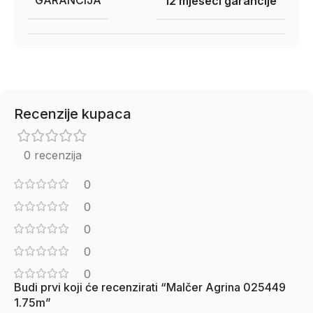
GARANCIJA
12 mjeseci garancije
Recenzije kupaca
0 recenzija
0
0
0
0
0
Budi prvi koji će recenzirati “Malčer Agrina 025449
1.75m”