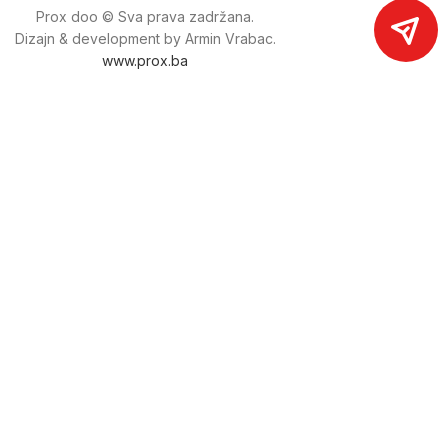
Prox doo © Sva prava zadržana.
Dizajn & development by Armin Vrabac.
www.prox.ba
Pratite nas na društvenim mrežama
proxdoo
Najveća trgovina mašina i alata u
Bosni i Hercegovini.
Tri prodajne lokacije alata i mašina u Sarajevu.
Više od 800 kategorija alata i mašina u kojima ćete pronaći
sve sortirano i raspoređeno, sa preko 22 000 artikala u
ponudi. Zastupamo i nudimo više od 230 brendova !