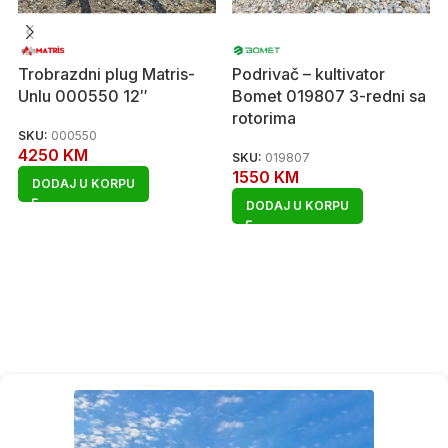
Trobrazdni plug Matris-
Podrivač – kultivator
Unlu 000550 12″
Bomet 019807 3-redni sa
rotorima
SKU:
000550
4250
KM
SKU:
019807
1550
KM
DODAJ U KORPU
DODAJ U KORPU