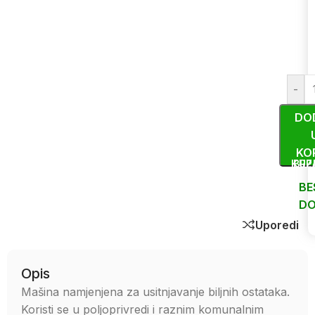
-
DO
KO
KUP
BRZ
BE
DO
Uporedi
Opis
Mašina namjenjena za usitnjavanje biljnih ostataka.
Koristi se u poljoprivredi i raznim komunalnim