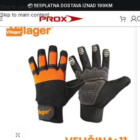
📦 BESPLATNA DOSTAVA IZNAD 199KM
Skip to navigation
Skip to main content
Početna
/
Webshop
/
Zaštitna oprema - HTZ
/
Zaštitne rukavice
Uvećaj sliku