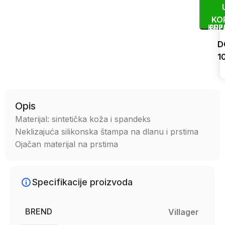
KO
KUP
BRZ
D
1
Uporedi
Opis
Materijal: sintetička koža i spandeks
Neklizajuća silikonska štampa na dlanu i prstima
Ojačan materijal na prstima
Specifikacije proizvoda
BREND
Villager