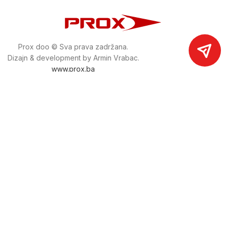
Prox doo © Sva prava zadržana.
Dizajn & development by Armin Vrabac.
www.prox.ba
Pratite nas na društvenim mrežama
proxdoo
Najveća trgovina mašina i alata u
Bosni i Hercegovini.
Tri prodajne lokacije alata i mašina u Sarajevu.
Više od 800 kategorija alata i mašina u kojima ćete pronaći